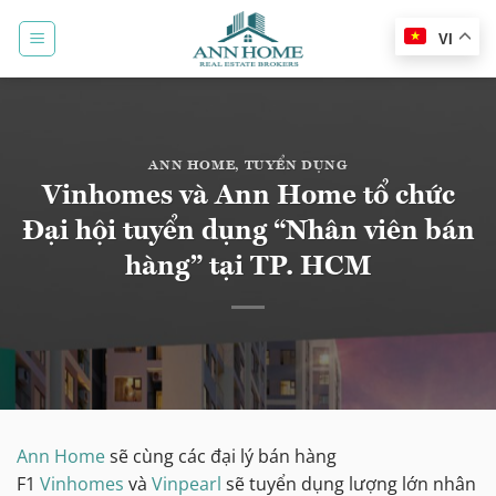
Bỏ
qua
VI
nội
dung
ANN HOME
,
TUYỂN DỤNG
Vinhomes và Ann Home tổ chức
Đại hội tuyển dụng “Nhân viên bán
hàng” tại TP. HCM
Ann Home
sẽ cùng các đại lý bán hàng
F1
Vinhomes
và
Vinpearl
sẽ tuyển dụng lượng lớn nhân