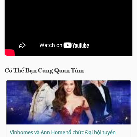
Có Thể Bạn Cũng Quan Tâm
Vinhomes và Ann Home tổ chức Đại hội tuyển