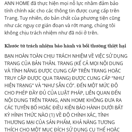
ANN HOME đã thực hiện mọi nỗ lực nhằm đảm bảo
tính chính xác cho các thông tin được cung cấp trên
Trang. Tuy nhiên, do bản chất của phương tiện cũng
như các nguy cơ gián đoạn và rớt mạng, chúng tôi
không chịu trách nhiệm như đã nói ở trên.
Khước từ trách nhiệm bảo hành và bồi thường thiệt hại
BẠN HOÀN TOÀN CHỊU TRÁCH NHIỆM VỀ VIỆC SỬ DỤNG
TRANG CỦA BẢN THÂN. TRANG (KỂ CẢ MỌI NỘI DUNG
VÀ TÍNH NĂNG ĐƯỢC CUNG CẤP TRÊN TRANG HOẶC
TRUY CẬP ĐƯỢC QUA TRANG) ĐƯỢC CUNG CẤP “NHƯ
HIỆN TRẠNG” VÀ “NHƯ SẴN CÓ”. ĐẾN MỘT MỨC ĐỘ
CHO PHÉP ĐẦY ĐỦ CỦA LUẬT PHÁP, LIÊN QUAN ĐẾN
NỘI DUNG TRÊN TRANG, ANN HOME KHÔNG ĐƯA RA
CÁC TUYÊN BỐ HOẶC ĐIỀU KIỆN BẢO HÀNH DƯỚI BẤT
KỲ HÌNH THỨC NÀO (1) VỀ ĐỘ CHÍNH XÁC, TÍNH
THƯƠNG MẠI CỦA SẢN PHẨM, KHẢ NĂNG TƯƠNG
THÍCH CHO MỘT MỤC ĐÍCH SỬ DỤNG CỤ THỂ HOẶC