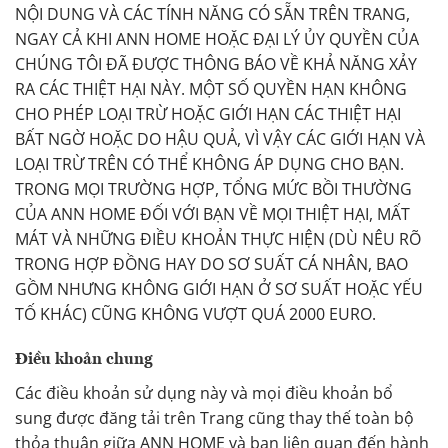
NỘI DUNG VÀ CÁC TÍNH NĂNG CÓ SẴN TRÊN TRANG,
NGAY CẢ KHI ANN HOME HOẶC ĐẠI LÝ ỦY QUYỀN CỦA
CHÚNG TÔI ĐÃ ĐƯỢC THÔNG BÁO VỀ KHẢ NĂNG XẢY
RA CÁC THIỆT HẠI NÀY. MỘT SỐ QUYỀN HẠN KHÔNG
CHO PHÉP LOẠI TRỪ HOẶC GIỚI HẠN CÁC THIỆT HẠI
BẤT NGỜ HOẶC DO HẬU QUẢ, VÌ VẬY CÁC GIỚI HẠN VÀ
LOẠI TRỪ TRÊN CÓ THỂ KHÔNG ÁP DỤNG CHO BẠN.
TRONG MỌI TRƯỜNG HỢP, TỔNG MỨC BỒI THƯỜNG
CỦA ANN HOME ĐỐI VỚI BẠN VỀ MỌI THIỆT HẠI, MẤT
MÁT VÀ NHỮNG ĐIỀU KHOẢN THỰC HIỆN (DÙ NÊU RÕ
TRONG HỢP ĐỒNG HAY DO SƠ SUẤT CÁ NHÂN, BAO
GỒM NHƯNG KHÔNG GIỚI HẠN Ở SƠ SUẤT HOẶC YẾU
TỐ KHÁC) CŨNG KHÔNG VƯỢT QUÁ 2000 EURO.
Điều khoản chung
Các điều khoản sử dụng này và mọi điều khoản bổ
sung được đăng tải trên Trang cũng thay thế toàn bộ
thỏa thuận giữa ANN HOME và bạn liên quan đến hành