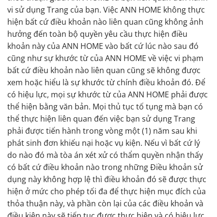
vi sử dụng Trang của bạn. Việc ANN HOME không thực
hiện bất cứ điều khoản nào liên quan cũng không ảnh
hưởng đến toàn bộ quyền yêu cầu thực hiện điều
khoản này của ANN HOME vào bất cứ lúc nào sau đó
cũng như sự khước từ của ANN HOME về việc vi phạm
bất cứ điều khoản nào liên quan cũng sẽ không được
xem hoặc hiểu là sự khước từ chính điều khoản đó. Để
có hiệu lực, mọi sự khước từ của ANN HOME phải được
thể hiện bằng văn bản. Mọi thủ tục tố tụng mà bạn có
thể thực hiện liên quan đến việc bạn sử dụng Trang
phải được tiến hành trong vòng một (1) năm sau khi
phát sinh đơn khiếu nại hoặc vụ kiện. Nếu vì bất cứ lý
do nào đó mà tòa án xét xử có thẩm quyền nhận thấy
có bất cứ điều khoản nào trong những Điều khoản sử
dụng này không hợp lệ thì điều khoản đó sẽ được thực
hiện ở mức cho phép tối đa để thực hiện mục đích của
thỏa thuận này, và phần còn lại của các điều khoản và
điều kiện này sẽ tiếp tục được thực hiện và có hiệu lực