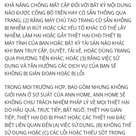
KHẢ NĂNG CHỐNG MẤT CẮP ĐỐI VỚI BẤT KỲ NỘI DUNG
NÀO ĐƯỢC CÔNG BỐ TRÊN HAY CÓ SẴN THÔNG QUA
TRANG; (2) RẰNG MÁY CHỦ TẠO TRANG CÓ SẴN KHÔNG
BỊ NHIỄM VI RÚT HOẶC CÁC YẾU TỐ KHÁC CÓ THỂ LÂY
NHIỄM, LÀM HẠI HOẶC GÂY THIỆT HẠI CHO THIẾT BỊ
MÁY TÍNH CỦA BẠN HOẶC BẤT KỲ TÀI SẢN NÀO KHÁC
KHI BẠN TRUY CẬP, DUYỆT, TẢI VỀ, HOẶC DÙNG TRANG
QUA PHƯƠNG TIỆN KHÁC; HOẶC (3) RẰNG VIỆC SỬ
DỤNG VÀ TẬN HƯỞNG CÁC DỊCH VỤ CỦA BẠN SẼ
KHÔNG BỊ GIÁN ĐOẠN HOẶC BỊ LỖI.
TRONG MỌI TRƯỜNG HỢP, BAO GỒM NHƯNG KHÔNG
GIỚI HẠN Ở SƠ SUẤT CỦA ANN HOME, ANN HOME SẼ
KHÔNG CHỊU TRÁCH NHIỆM PHÁP LÝ VỀ MỌI THIỆT HẠI
DO HẬU QUẢ, TRỰC TIẾP, BẤT NGỜ, THIỆT HẠI GIÁN
TIẾP, THIỆT HẠI DO BỊ PHẠT HOẶC CÁC THIỆT HẠI ĐẶC
BIỆT LIÊN QUAN ĐẾN (A) VIỆC SỬ DỤNG, (B) KHÔNG THỂ
SỬ DỤNG HOẶC (C) CÁC LỖI HOẶC THIẾU SÓT TRONG