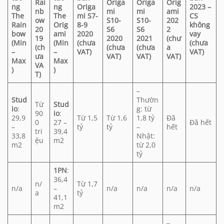
Rai
Origa
Origa
Orig
ng
ng
Origa
2023 –
nb
mi
mi
ami
The
The
mi S7-
CS
ow
S10-
S10-
202
Rain
Orig
8-9
không
20
S6
S6
2
bow
ami
2020
vay
19
2020
2021
(chư
(Min
(Min
(chưa
(chưa
(ch
(chưa
(chưa
a
–
–
VAT)
VAT)
ưa
VAT)
VAT)
VAT)
Max
Max
VA
)
)
T)
–
Stud
Thườn
Từ
Stud
io
:
g: từ
90
io
:
29,9
Từ 1,5
Từ 1,6
1,8 tỷ
Đã
0
27 –
Đã hết
–
tỷ
tỷ
–
hết
tri
39,4
33,8
Nhật:
ệu
m2
m2
từ 2,0
tỷ
1PN
:
36,4
n/
Từ 1,7
n/a
–
n/a
n/a
n/a
n/a
a
tỷ
41,1
m2
–