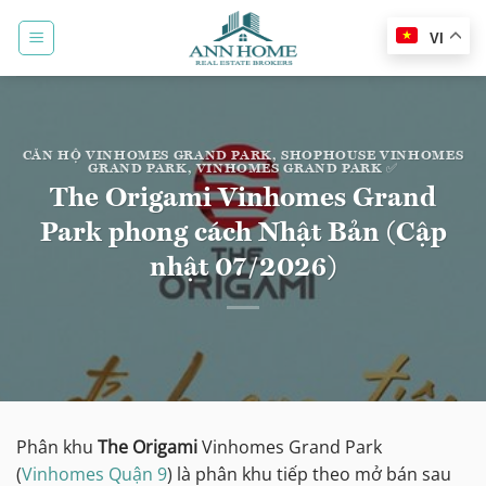
Bỏ
qua
VI
nội
dung
CĂN HỘ VINHOMES GRAND PARK
,
SHOPHOUSE VINHOMES
GRAND PARK
,
VINHOMES GRAND PARK ✅
The Origami Vinhomes Grand
Park phong cách Nhật Bản (Cập
nhật 07/2026)
Phân khu
The Origami
Vinhomes Grand Park
(
Vinhomes Quận 9
) là phân khu tiếp theo mở bán sau