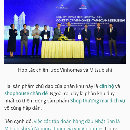
Hợp tác chiến lược Vinhomes và Mitsubishi
Hai sản phẩm chủ đạo của phân khu này là
căn hộ
và
shophouse chân đế
. Ngoài ra, đây là phân khu duy
nhất có thêm dòng sản phẩm
Shop thương mại dịch vụ
vô cùng hấp dẫn.
Bên cạnh đó,
việc các tập đoàn hàng đầu Nhật Bản là
Mitsubishi và Nomura tham gia với Vinhomes
trong