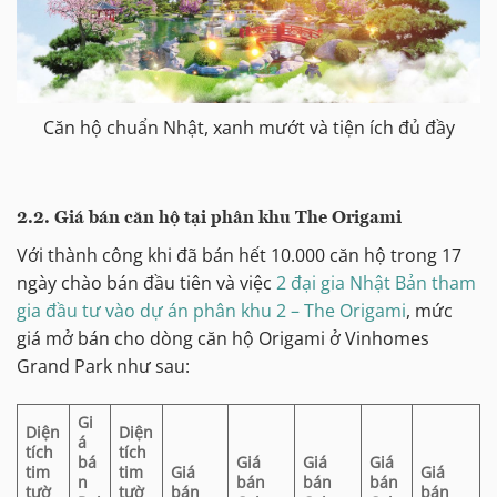
Căn hộ chuẩn Nhật, xanh mướt và tiện ích đủ đầy
2.2. Giá bán căn hộ tại phân khu The Origami
Với thành công khi đã bán hết 10.000 căn hộ trong 17
ngày chào bán đầu tiên và việc
2 đại gia Nhật Bản tham
gia đầu tư vào dự án phân khu 2 – The Origami
, mức
giá mở bán cho dòng căn hộ Origami ở Vinhomes
Grand Park như sau:
Gi
Diện
Diện
á
tích
tích
bá
Giá
Giá
Giá
tim
tim
Giá
Giá
n
bán
bán
bán
tườ
tườ
bán
bán