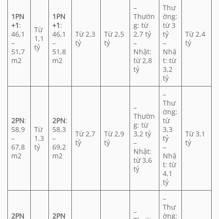
–
Thư
1PN
1PN
Thườn
ờng:
+1
:
+1
:
g: từ
từ 3
Từ
46,1
46,1
Từ 2,3
Từ 2,5
2,7 tỷ
tỷ
Từ 2,4
1,1
–
–
tỷ
tỷ
–
–
tỷ
tỷ
51,7
51,8
Nhật:
Nhậ
m2
m2
từ 2,8
t: từ
tỷ
3,2
tỷ
–
Thư
–
ờng:
Thườn
2PN
:
2PN
:
từ
g: từ
58,9
Từ
58,3
3,3
Từ 2,7
Từ 2,9
3,2 tỷ
Từ 3,1
–
1,3
–
tỷ
tỷ
tỷ
–
tỷ
67,8
tỷ
69,2
–
Nhật:
m2
m2
Nhậ
từ 3,6
t: từ
tỷ
4,1
tỷ
–
Thư
–
2PN
2PN
ờng: