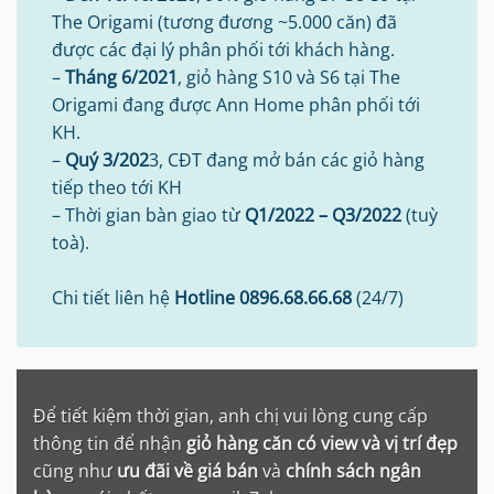
The Origami (tương đương ~5.000 căn) đã
được các đại lý phân phối tới khách hàng.
–
Tháng 6/2021
, giỏ hàng S10 và S6 tại The
Origami đang được Ann Home phân phối tới
KH.
–
Quý 3/202
3, CĐT đang mở bán các giỏ hàng
tiếp theo tới KH
– Thời gian bàn giao từ
Q1/2022
– Q3/2022
(tuỳ
toà).
Chi tiết liên hệ
Hotline 0896.68.66.68
(24/7)
Để tiết kiệm thời gian, anh chị vui lòng cung cấp
thông tin để nhận
giỏ hàng căn có view và vị trí đẹp
cũng như
ưu đãi về giá bán
và
chính sách ngân