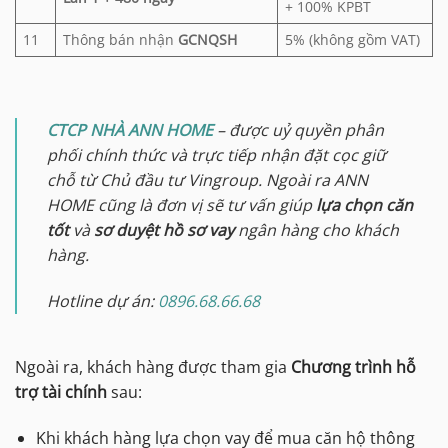
+ 100% KPBT
11
Thông bán nhận
GCNQSH
5% (không gồm VAT)
CTCP NHÀ ANN HOME
– được uỷ quyền phân
phối chính thức và trực tiếp nhận đặt cọc giữ
chỗ từ Chủ đầu tư Vingroup. Ngoài ra ANN
HOME cũng là đơn vị sẽ tư vấn giúp
lựa chọn căn
tốt
và
sơ duyệt hồ sơ vay
ngân hàng cho khách
hàng.
Hotline dự án:
0896.68.66.68
Ngoài ra, khách hàng được tham gia
Chương trình hỗ
trợ tài chính
sau:
Khi khách hàng lựa chọn vay để mua căn hộ thông