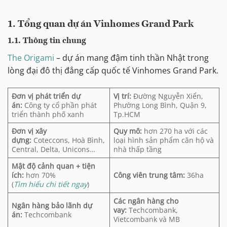
1. Tổng quan dự án Vinhomes Grand Park
1.1. Thông tin chung
The Origami
– dự án mang đậm tinh thần Nhật trong
lòng đại đô thị đẳng cấp quốc tế Vinhomes Grand Park.
Đơn vị phát triển dự
Vị trí:
Đường Nguyễn Xiển,
án:
Công ty cổ phần phát
Phường Long Bình, Quận 9,
triển thành phố xanh
Tp.HCM
Đơn vị xây
Quy mô:
hơn 270 ha với các
dựng:
Coteccons, Hoà Bình,
loại hình sản phẩm căn hộ và
Central, Delta, Unicons…
nhà thấp tầng
Mật độ cảnh quan + tiện
ích:
hơn 70%
Công viên trung tâm:
36ha
(
Tìm hiểu chi tiết ngay
)
Các ngân hàng cho
Ngân hàng bảo lãnh dự
vay:
Techcombank,
án:
Techcombank
Vietcombank và MB