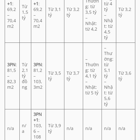
Thườn
+1
:
+1
:
từ 4
Từ
g: từ
69,2
69,2
Từ 3,1
Từ 3,2
tỷ
Từ 3,2
1,5
3,5 tỷ
–
–
tỷ
tỷ
–
tỷ
tỷ
–
70,4
70,4
Nhậ
Nhật:
m2
m2
t: từ
từ 4,2
4,5
tỷ
–
Thư
–
ờng:
3PN
:
Từ
3PN
:
Thườn
từ
81,5
2,1
81,2
g: từ
5,1
Từ 3,5
Từ 3,7
Từ 3,6
–
tỷ
–
4,1 tỷ
tỷ
tỷ
tỷ
tỷ
82,3
đồ
103,
–
–
m2
ng
3m2
Nhật:
Nhậ
từ 5 tỷ
t: từ
5,6
tỷ
3PN
+1
:
n/
103,
Từ 3,9
n/a
n/a
n/a
n/a
n/a
a
6 –
tỷ
108