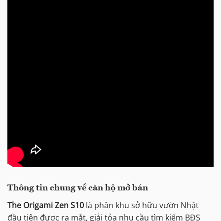
Thông tin chung về căn hộ mở bán
The Origami Zen S10
là phân khu sở hữu vườn Nhật
đầu tiên được ra mắt, giải tỏa nhu cầu tìm kiếm BĐS