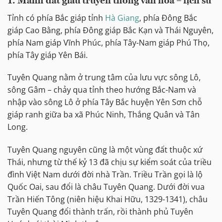
1.
Mảnh đất giầu truyền thống văn hoá – lịch sử
Tỉnh có phía Bắc giáp tỉnh
Hà Giang
, phía Đông Bắc
giáp Cao Bằng, phía Đông giáp Bắc Kạn và Thái Nguyên,
phía Nam giáp Vĩnh Phúc, phía Tây-Nam giáp Phú Thọ,
phía Tây giáp Yên Bái.
Tuyên Quang nằm ở trung tâm của lưu vực sông Lô,
sông Gâm – chảy qua tỉnh theo hướng Bắc-Nam và
nhập vào sông Lô ở phía Tây Bắc huyện Yên Sơn chỗ
giáp ranh giữa ba xã Phúc Ninh, Thắng Quân và Tân
Long.
Tuyên Quang nguyên cũng là một vùng đất thuộc xứ
Thái, nhưng từ thế kỷ 13 đã chịu sự kiểm soát của triều
đình Việt Nam dưới đời nhà Trần. Triều Trần gọi là lộ
Quốc Oai, sau đổi là châu Tuyên Quang. Dưới đời vua
Trần Hiến Tông (niên hiệu Khai Hữu, 1329-1341), châu
Tuyên Quang đổi thành trấn, rồi thành phủ Tuyên