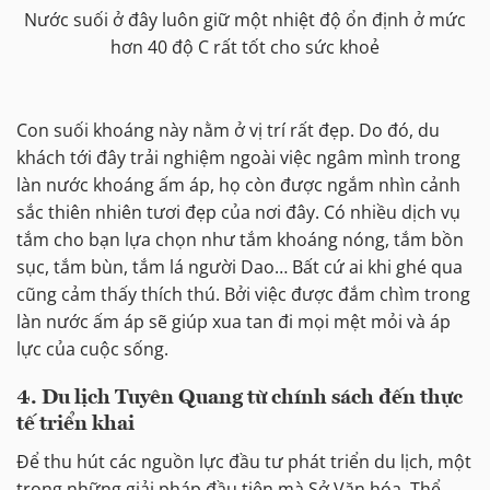
Nước suối ở đây luôn giữ một nhiệt độ ổn định ở mức
hơn 40 độ C rất tốt cho sức khoẻ
Con suối khoáng này nằm ở vị trí rất đẹp. Do đó, du
khách tới đây trải nghiệm ngoài việc ngâm mình trong
làn nước khoáng ấm áp, họ còn được ngắm nhìn cảnh
sắc thiên nhiên tươi đẹp của nơi đây. Có nhiều dịch vụ
tắm cho bạn lựa chọn như tắm khoáng nóng, tắm bồn
sục, tắm bùn, tắm lá người Dao… Bất cứ ai khi ghé qua
cũng cảm thấy thích thú. Bởi việc được đắm chìm trong
làn nước ấm áp sẽ giúp xua tan đi mọi mệt mỏi và áp
lực của cuộc sống.
4. Du lịch Tuyên Quang từ chính sách đến thực
tế triển khai
Để thu hút các nguồn lực đầu tư phát triển du lịch, một
trong những giải pháp đầu tiên mà Sở Văn hóa, Thể