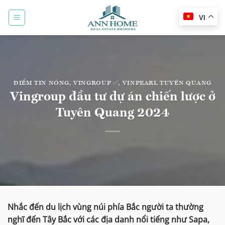
Bỏ
qua
VI
nội
dung
ĐIỂM TIN NÓNG
,
VINGROUP ✅
,
VINPEARL TUYÊN QUANG
Vingroup đầu tư dự án chiến lược ở
Tuyên Quang 2024
Nhắc đến du lịch vùng núi phía Bắc người ta thường
nghĩ đến Tây Bắc với các địa danh nổi tiếng như Sapa,