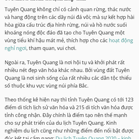
Tuyên Quang không chỉ có cảnh quan rừng, thác nước
và hang động trên các dãy núi đá vôi; mà sự kết hợp hài
hòa giữa cấu trúc địa hình rừng, núi và hồ nước suối
khoáng nóng độc đáo đã tạo cho Tuyên Quang một
vùng tiểu khí hậu mát mẻ, thích hợp cho các
hoạt động
nghỉ ngơi
, tham quan, vui chơi.
Ngoài ra, Tuyên Quang là nơi hội tụ và khởi phát rất
nhiều nét đẹp văn hóa khác nhau. Bởi vùng đất Tuyên
Quang là nơi sinh sống của rất nhiều các dân tộc thiểu
số thuộc khu vực vùng núi phía Bắc.
Theo thống kê hiện nay thì tỉnh Tuyên Quang có tới 123
điểm di tích lịch sử văn hóa và 215 di tích văn hóa được
tỉnh công nhận. Đây chính là điểm tạo nên thế mạnh
cho sự phát triển của du lịch Tuyên Quang. Kinh
nghiệm du lịch cũng như những điểm đến nổi bật được
đúc kết tại cẩm nang:
Du lịch Tuyên Quang 2020 – kinh