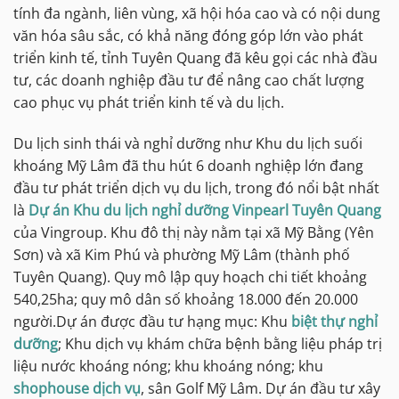
tính đa ngành, liên vùng, xã hội hóa cao và có nội dung
văn hóa sâu sắc, có khả năng đóng góp lớn vào phát
triển kinh tế, tỉnh Tuyên Quang đã kêu gọi các nhà đầu
tư, các doanh nghiệp đầu tư để nâng cao chất lượng
cao phục vụ phát triển kinh tế và du lịch.
Du lịch sinh thái và nghỉ dưỡng như Khu du lịch suối
khoáng Mỹ Lâm đã thu hút 6 doanh nghiệp lớn đang
đầu tư phát triển dịch vụ du lịch, trong đó nổi bật nhất
là
Dự án Khu du lịch nghỉ dưỡng Vinpearl Tuyên Quang
của Vingroup. Khu đô thị này nằm tại xã Mỹ Bằng (Yên
Sơn) và xã Kim Phú và phường Mỹ Lâm (thành phố
Tuyên Quang). Quy mô lập quy hoạch chi tiết khoảng
540,25ha; quy mô dân số khoảng 18.000 đến 20.000
người.Dự án được đầu tư hạng mục: Khu
biệt thự nghỉ
dưỡng
; Khu dịch vụ khám chữa bệnh bằng liệu pháp trị
liệu nước khoáng nóng; khu khoáng nóng; khu
shophouse dịch vụ
, sân Golf Mỹ Lâm. Dự án đầu tư xây