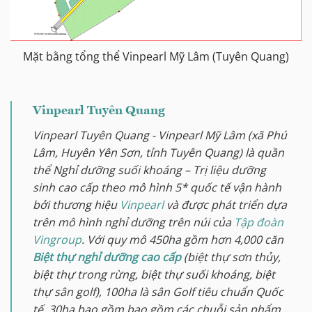
Mặt bằng tổng thể Vinpearl Mỹ Lâm (Tuyên Quang)
Vinpearl Tuyên Quang
Vinpearl Tuyên Quang - Vinpearl Mỹ Lâm (xã Phú
Lâm, Huyên Yên Sơn, tỉnh Tuyên Quang) là quần
thể Nghỉ dưỡng suối khoáng – Trị liệu dưỡng
sinh cao cấp theo mô hình 5* quốc tế vận hành
bởi thương hiệu
Vinpearl
và được phát triển dựa
trên mô hình nghỉ dưỡng trên núi của
Tập đoàn
Vingroup
. Với quy mô 450ha gồm hơn 4,000 căn
Biệt thự nghỉ dưỡng cao cấp
(biệt thự sơn thủy,
biệt thự trong rừng, biệt thự suối khoáng, biệt
thự sân golf), 100ha là sân Golf tiêu chuẩn Quốc
tế, 30ha bao gồm bao gồm các chuỗi sản phẩm