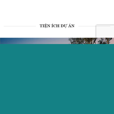
TIỆN ÍCH DỰ ÁN
KHÁCH SẠN