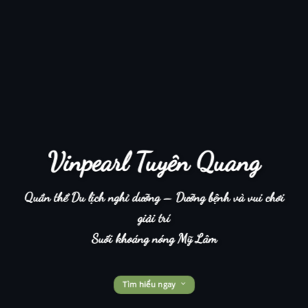
Vinpearl Tuyên Quang
Quần thể Du lịch nghỉ dưỡng – Dưỡng bệnh và vui chơi
giải trí
Suối khoáng nóng Mỹ Lâm
Tìm hiểu ngay