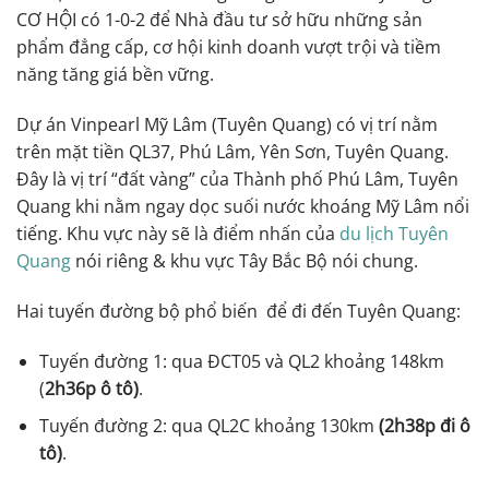
CƠ HỘI có 1-0-2 để Nhà đầu tư sở hữu những sản
phẩm đẳng cấp, cơ hội kinh doanh vượt trội và tiềm
năng tăng giá bền vững.
Dự án Vinpearl Mỹ Lâm (Tuyên Quang) có vị trí nằm
trên mặt tiền QL37, Phú Lâm, Yên Sơn, Tuyên Quang.
Đây là vị trí “đất vàng” của Thành phố Phú Lâm, Tuyên
Quang khi nằm ngay dọc suối nước khoáng Mỹ Lâm nổi
tiếng. Khu vực này sẽ là điểm nhấn của
du lịch Tuyên
Quang
nói riêng & khu vực Tây Bắc Bộ nói chung.
Hai tuyến đường bộ phổ biến để đi đến Tuyên Quang:
Tuyến đường 1: qua ĐCT05 và QL2 khoảng 148km
(
2h36p ô tô)
.
Tuyến đường 2: qua QL2C khoảng 130km
(2h38p đi ô
tô)
.