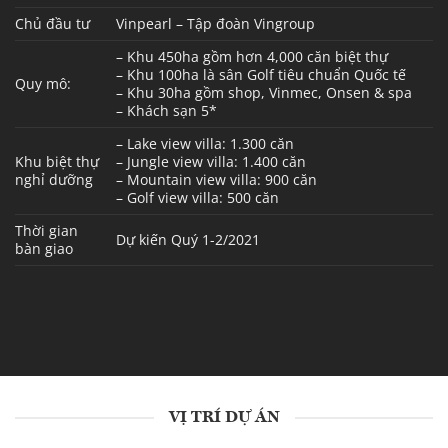
Chủ đầu tư
Vinpearl – Tập đoàn Vingroup
– Khu 450ha gồm hơn 4,000 căn biệt thự
– Khu 100ha là sân Golf tiêu chuẩn Quốc tế
Quy mô:
– Khu 30ha gồm shop, Vinmec, Onsen & spa
– Khách sạn 5*
– Lake view villa: 1.300 căn
Khu biệt thự
– Jungle view villa: 1.400 căn
nghỉ dưỡng
– Mountain view villa: 900 căn
– Golf view villa: 500 căn
Thời gian
Dự kiến Quý 1-2/2021
bàn giao
VỊ TRÍ DỰ ÁN