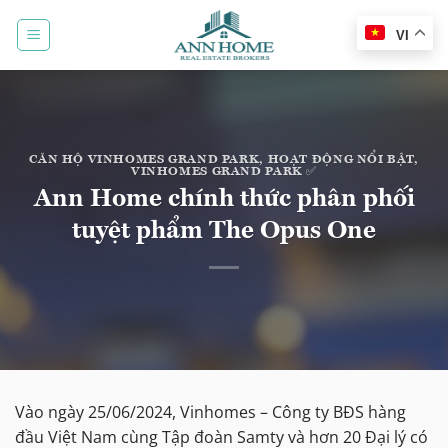
Bỏ
qua
VI
nội
dung
CĂN HỘ VINHOMES GRAND PARK
,
HOẠT ĐỘNG NỔI BẬT
,
VINHOMES GRAND PARK ✅
Ann Home chính thức phân phối
tuyệt phẩm The Opus One
Vào ngày 25/06/2024, Vinhomes – Công ty BĐS hàng
đầu Việt Nam cùng Tập đoàn Samty và hơn 20 Đại lý có