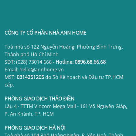
CÔNG TY CỔ PHẦN NHÀ ANN HOME
Toà nhà số 122 Nguyễn Hoàng, Phường Bình Trưng,
Thành phố Hồ Chí Minh
SĐT:
(028) 73014 666
-
Hotline:
0896.68.66.68
Email: hello@annhome.vn
MST:
0314251205
do Sở Kế hoạch và Đầu tư TP.HCM
cấp.
PHÒNG GIAO DỊCH THẢO ĐIỀN
Lầu 4 - TTTM Vincom Mega Mall - 161 Võ Nguyên Giáp,
P. An Khánh, TP. HCM
PHÒNG GIAO DỊCH HÀ NỘI
Toà nhà số 104 Phố Hoàng Ngân, P. Yên Hoà, Thành