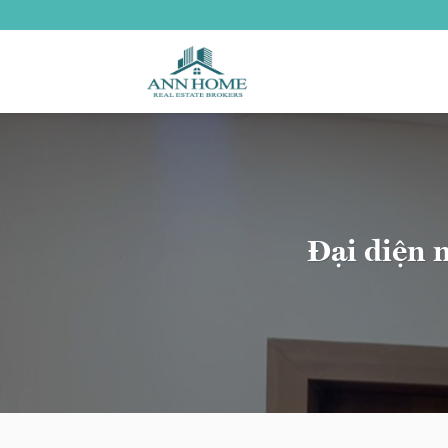
Bỏ
qua
nội
dung
Đại diện 