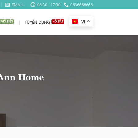
EMAIL
08:30 - 17:30
0896686668
|
TUYỂN DỤNG
VI
m Ann Home