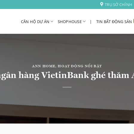
TRỤ SỞ CHÍNH
CĂN HỘ DỰ ÁN
SHOPHOUSE
|
TIN BẤT ĐỘNG SẢN
ANN HOME
,
HOẠT ĐỘNG NỔI BẬT
ngân hàng VietinBank ghé thă