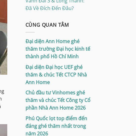
Vành Đai 3 & Long Thành:
Đã Về Đích Đến Đâu?
CÙNG QUAN TÂM
Đại diện Ann Home ghé
thăm trường Đại học kinh tế
thành phố Hồ Chí Minh
Đại diện Đại học UEF ghé
thăm & chúc Tết CTCP Nhà
Ann Home
ng
Chủ đầu tư Vinhomes ghé
n
thăm và chúc Tết Công ty Cổ
á
phần Nhà Ann Home 2026
Phú Quốc lọt top điểm đến
đáng ghé thăm nhất trong
năm 2026