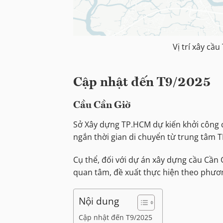
Vị trí xây cầ
Cập nhật đến T9/2025
Cầu Cần Giờ
Sở Xây dựng TP.HCM dự kiến khởi công 
ngắn thời gian di chuyển từ trung tâm
Cụ thể, đối với dự án xây dựng cầu Cần 
quan tâm, đề xuất thực hiện theo phươ
Nội dung
Cập nhật đến T9/2025