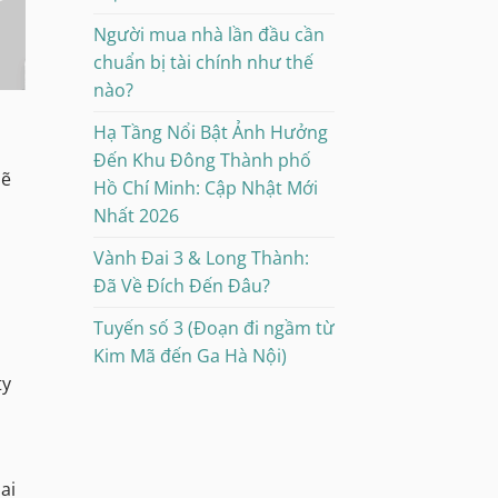
Người mua nhà lần đầu cần
chuẩn bị tài chính như thế
nào?
Hạ Tầng Nổi Bật Ảnh Hưởng
Đến Khu Đông Thành phố
sẽ
Hồ Chí Minh: Cập Nhật Mới
Nhất 2026
Vành Đai 3 & Long Thành:
Đã Về Đích Đến Đâu?
Tuyến số 3 (Đoạn đi ngầm từ
Kim Mã đến Ga Hà Nội)
ty
ai