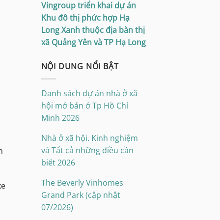
Vingroup triển khai dự án
Khu đô thị phức hợp Hạ
Long Xanh thuộc địa bàn thị
xã Quảng Yên và TP Hạ Long
NỘI DUNG NỔI BẬT
Danh sách dự án nhà ở xã
hội mở bán ở Tp Hồ Chí
Minh 2026
Nhà ở xã hội. Kinh nghiệm
và Tất cả những điều cần
n
biết 2026
The Beverly Vinhomes
xe
Grand Park (cập nhật
07/2026)