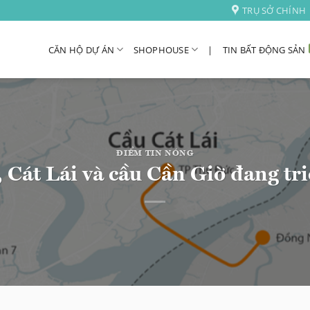
TRỤ SỞ CHÍNH
CĂN HỘ DỰ ÁN
SHOPHOUSE
|
TIN BẤT ĐỘNG SẢN
ĐIỂM TIN NÓNG
Cát Lái và cầu Cần Giờ đang tri