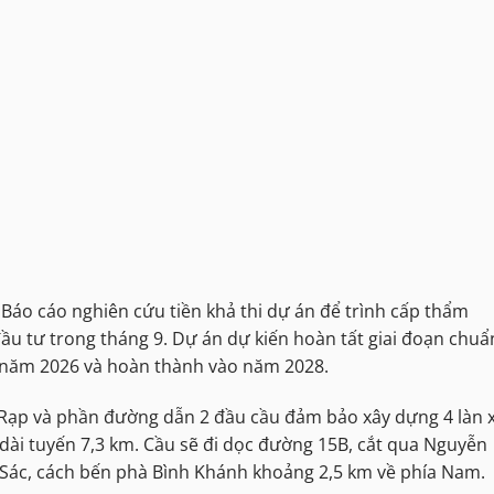
 Báo cáo nghiên cứu tiền khả thi dự án để trình cấp thẩm
ầu tư trong tháng 9. Dự án dự kiến hoàn tất giai đoạn chuẩ
o năm 2026 và hoàn thành vào năm 2028.
 Rạp và phần đường dẫn 2 đầu cầu đảm bảo xây dựng 4 làn 
u dài tuyến 7,3 km. Cầu sẽ đi dọc đường 15B, cắt qua Nguyễn
 Sác, cách bến phà Bình Khánh khoảng 2,5 km về phía Nam.