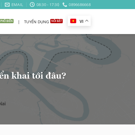
EMAIL
08:30 - 17:30
0896686668
|
TUYỂN DỤNG
VI
ển khai tới đâu?