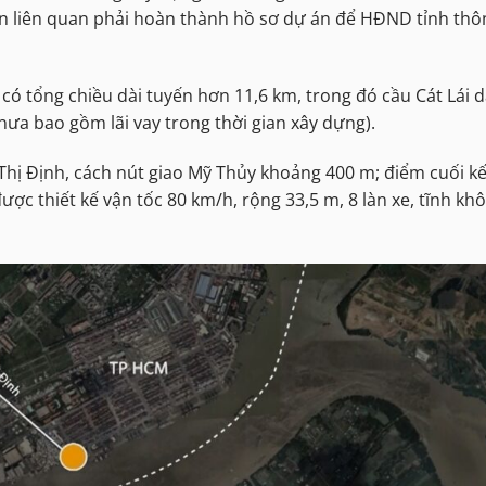
an liên quan phải hoàn thành hồ sơ dự án để HĐND tỉnh thô
 có tổng chiều dài tuyến hơn 11,6 km, trong đó cầu Cát Lái d
hưa bao gồm lãi vay trong thời gian xây dựng).
ị Định, cách nút giao Mỹ Thủy khoảng 400 m; điểm cuối kế
ược thiết kế vận tốc 80 km/h, rộng 33,5 m, 8 làn xe, tĩnh kh