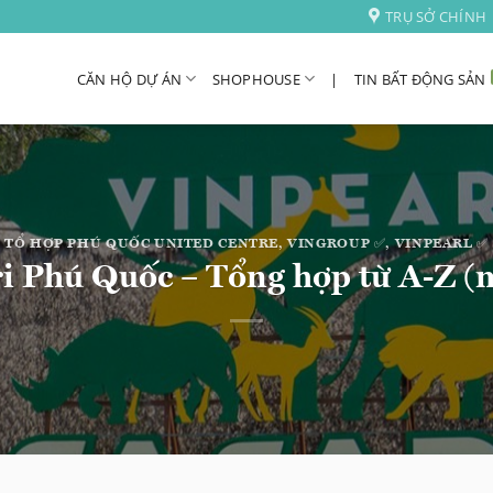
TRỤ SỞ CHÍNH
CĂN HỘ DỰ ÁN
SHOPHOUSE
|
TIN BẤT ĐỘNG SẢN
TỔ HỢP PHÚ QUỐC UNITED CENTRE
,
VINGROUP ✅
,
VINPEARL ✅
ri Phú Quốc – Tổng hợp từ A-Z (