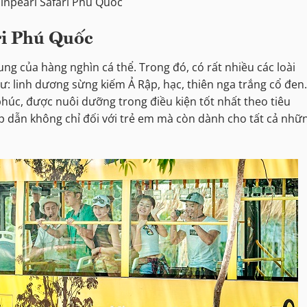
inpearl Safari Phú Quốc
ri Phú Quốc
ung của hàng nghìn cá thể. Trong đó, có rất nhiều các loài
hư: linh dương sừng kiếm Ả Rập, hạc, thiên nga trắng cổ đe
úc, được nuôi dưỡng trong điều kiện tốt nhất theo tiêu
p dẫn không chỉ đối với trẻ em mà còn dành cho tất cả nhữ