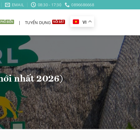
EMAIL
08:30 - 17:30
0896686668
|
TUYỂN DỤNG
VI
mới nhất 2026)