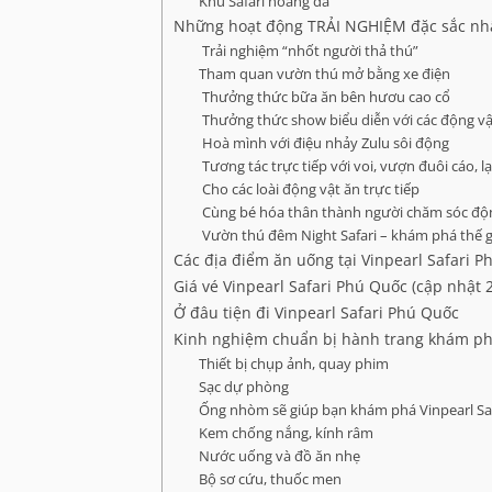
Khu Safari hoang dã
Những hoạt động TRẢI NGHIỆM đặc sắc nh
Trải nghiệm “nhốt người thả thú”
Tham quan vườn thú mở bằng xe điện
Thưởng thức bữa ăn bên hươu cao cổ
Thưởng thức show biểu diễn với các động vậ
Hoà mình với điệu nhảy Zulu sôi động
Tương tác trực tiếp với voi, vượn đuôi cáo, l
Cho các loài động vật ăn trực tiếp
Cùng bé hóa thân thành người chăm sóc động
Vườn thú đêm Night Safari – khám phá thế g
Các địa điểm ăn uống tại Vinpearl Safari 
Giá vé Vinpearl Safari Phú Quốc (cập nhật 
Ở đâu tiện đi Vinpearl Safari Phú Quốc
Kinh nghiệm chuẩn bị hành trang khám phá
Thiết bị chụp ảnh, quay phim
Sạc dự phòng
Ống nhòm sẽ giúp bạn khám phá Vinpearl Saf
Kem chống nắng, kính râm
Nước uống và đồ ăn nhẹ
Bộ sơ cứu, thuốc men