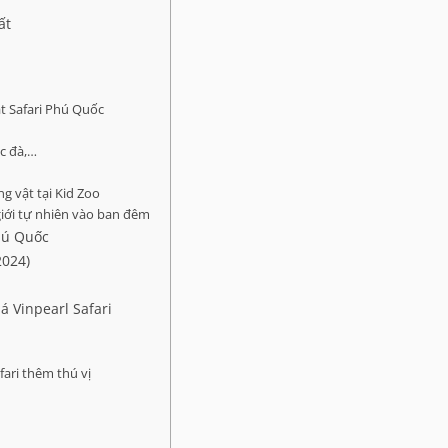
ất
t Safari Phú Quốc
ạc đà,…
 vật tại Kid Zoo
iới tự nhiên vào ban đêm
Phú Quốc
2024)
 Vinpearl Safari
ari thêm thú vị