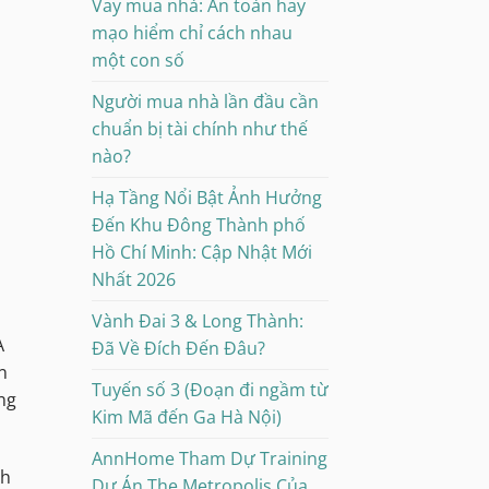
Vay mua nhà: An toàn hay
mạo hiểm chỉ cách nhau
một con số
Người mua nhà lần đầu cần
chuẩn bị tài chính như thế
nào?
Hạ Tầng Nổi Bật Ảnh Hưởng
Đến Khu Đông Thành phố
Hồ Chí Minh: Cập Nhật Mới
Nhất 2026
Vành Đai 3 & Long Thành:
A
Đã Về Đích Đến Đâu?
n
Tuyến số 3 (Đoạn đi ngầm từ
ang
Kim Mã đến Ga Hà Nội)
AnnHome Tham Dự Training
nh
Dự Án The Metropolis Của