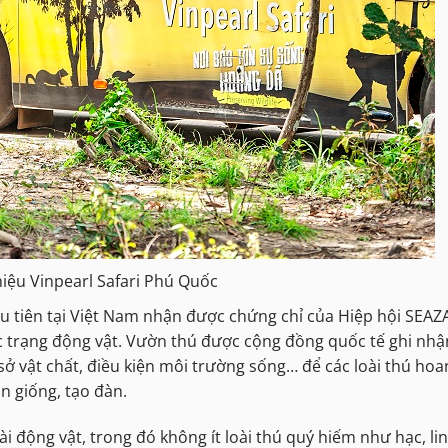
hiệu Vinpearl Safari Phú Quốc
ầu tiên tại Việt Nam nhận được chứng chỉ của Hiệp hội SEAZ
úc trạng động vật. Vườn thú được cộng đồng quốc tế ghi nhậ
 sở vật chất, điều kiện môi trường sống… để các loài thú ho
n giống, tạo đàn.
ài động vật, trong đó không ít loài thú quý hiếm như hạc, li