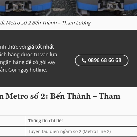
ất Metro số 2 Bến Thành – Tham Lương
ính thức với
giá tốt nhất
hách hàng được tư vấn lựa
0896 68 66 68
ngân hàng để có gói vay
iản. Gọi ngay hotline.
 án Metro số 2: Bến Thành – Tham
Thông tin chi tiết
Tuyến tàu điện ngầm số 2 (Metro Line 2)