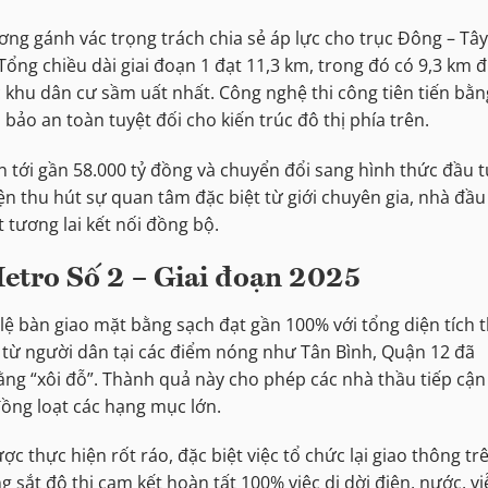
g gánh vác trọng trách chia sẻ áp lực cho trục Đông – Tây
Tổng chiều dài giai đoạn 1 đạt 11,3 km, trong đó có 9,3 km đ
khu dân cư sầm uất nhất. Công nghệ thi công tiên tiến bằn
ảo an toàn tuyệt đối cho kiến trúc đô thị phía trên.
n tới gần 58.000 tỷ đồng và chuyển đổi sang hình thức đầu 
ện thu hút sự quan tâm đặc biệt từ giới chuyên gia, nhà đầu
 tương lai kết nối đồng bộ.
Metro Số 2 – Giai đoạn 2025
lệ bàn giao mặt bằng sạch đạt gần 100% với tổng diện tích 
 từ người dân tại các điểm nóng như Tân Bình, Quận 12 đã
ằng “xôi đỗ”. Thành quả này cho phép các nhà thầu tiếp cận
đồng loạt các hạng mục lớn.
ợc thực hiện rốt ráo, đặc biệt việc tổ chức lại giao thông tr
ắt đô thị cam kết hoàn tất 100% việc di dời điện, nước, vi