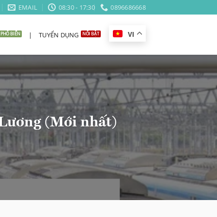
EMAIL
08:30 - 17:30
0896686668
|
TUYỂN DỤNG
VI
Lương (Mới nhất)