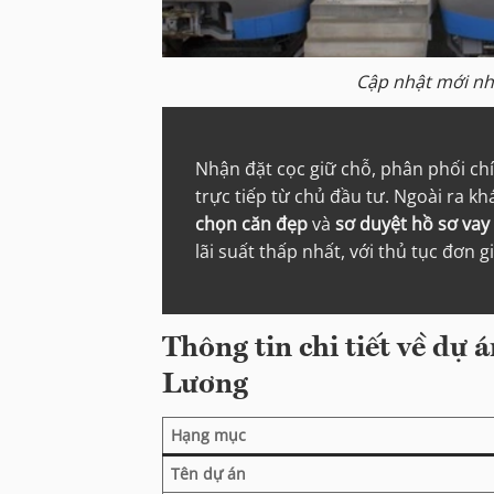
Cập nhật mới nh
Nhận đặt cọc giữ chỗ, phân phối ch
trực tiếp từ chủ đầu tư. Ngoài ra k
chọn căn đẹp
và
sơ duyệt hồ sơ vay
lãi suất thấp nhất, với thủ tục đơn g
Thông tin chi tiết về dự
Lương
Hạng mục
Tên dự án