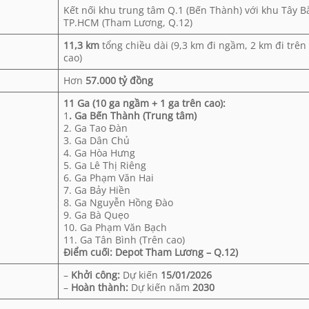
Kết nối khu trung tâm Q.1 (Bến Thành) với khu Tây B
TP.HCM (Tham Lương, Q.12)
11,3 km
tổng chiều dài (9,3 km đi ngầm, 2 km đi trên
cao)
Hơn
57.000 tỷ đồng
11 Ga (10 ga ngầm + 1 ga trên cao):
1
. Ga Bến Thành (Trung tâm)
2. Ga Tao Đàn
3. Ga Dân Chủ
4. Ga Hòa Hưng
5. Ga Lê Thị Riêng
6. Ga Phạm Văn Hai
7. Ga Bảy Hiền
8. Ga Nguyễn Hồng Đào
9. Ga Bà Quẹo
10. Ga Phạm Văn Bạch
11. Ga Tân Bình (Trên cao)
Điểm cuối: Depot Tham Lương – Q.12)
–
Khởi công:
Dự kiến
15/01/2026
–
Hoàn thành:
Dự kiến năm
2030