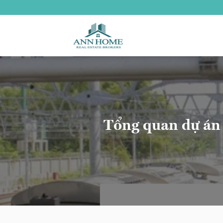
Bỏ
qua
nội
dung
Tổng quan dự án