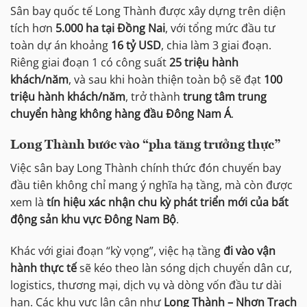
Sân bay quốc tế Long Thành được xây dựng trên diện
tích hơn
5.000 ha tại Đồng Nai
, với tổng mức đầu tư
toàn dự án khoảng
16 tỷ USD
, chia làm 3 giai đoạn.
Riêng giai đoạn 1 có công suất
25 triệu hành
khách/năm
, và sau khi hoàn thiện toàn bộ sẽ đạt
100
triệu hành khách/năm
, trở thành
trung tâm trung
chuyển hàng không hàng đầu Đông Nam Á
.
Long Thành bước vào “pha tăng trưởng thực”
Việc sân bay Long Thành chính thức đón chuyến bay
đầu tiên không chỉ mang ý nghĩa hạ tầng, mà còn được
xem là
tín hiệu xác nhận chu kỳ phát triển mới của bất
động sản khu vực Đông Nam Bộ
.
Khác với giai đoạn “kỳ vọng”, việc hạ tầng
đi vào vận
hành thực tế
sẽ kéo theo làn sóng dịch chuyển dân cư,
logistics, thương mại, dịch vụ và dòng vốn đầu tư dài
hạn. Các khu vực lân cận như
Long Thành – Nhơn Trạch