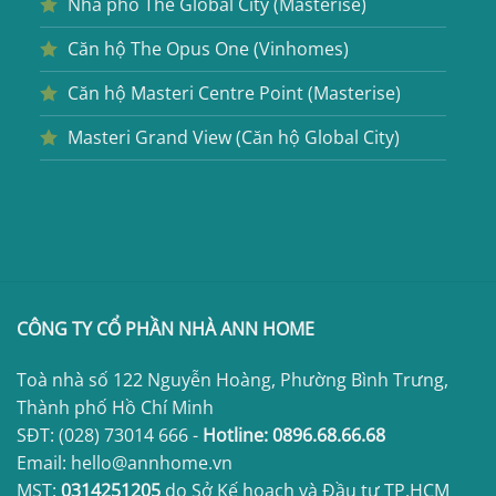
Nhà phố The Global City (Masterise)
Căn hộ The Opus One (Vinhomes)
Căn hộ Masteri Centre Point (Masterise)
Masteri Grand View (Căn hộ Global City)
CÔNG TY CỔ PHẦN NHÀ ANN HOME
Toà nhà số 122 Nguyễn Hoàng, Phường Bình Trưng,
Thành phố Hồ Chí Minh
SĐT:
(028) 73014 666
-
Hotline:
0896.68.66.68
Email: hello@annhome.vn
MST:
0314251205
do Sở Kế hoạch và Đầu tư TP.HCM