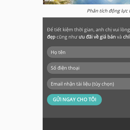
Phân tích động lực
Để tiết kiệm thời gian, anh chị vui lò
đẹp
cũng như
ưu đãi về giá bán
và
ch