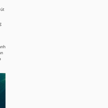
rút
g
ành
ần
p