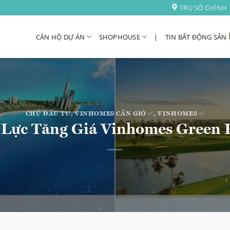
TRỤ SỞ CHÍNH
CĂN HỘ DỰ ÁN
SHOPHOUSE
|
TIN BẤT ĐỘNG SẢN
CHỦ ĐẦU TƯ
,
VINHOMES CẦN GIỜ ✅
,
VINHOMES ✅
 Lực Tăng Giá Vinhomes Green P