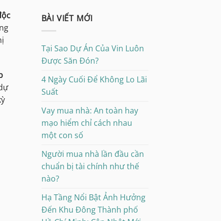
 độc
BÀI VIẾT MỚI
ọng
ị
Tại Sao Dự Án Của Vin Luôn
Được Săn Đón?
p
4 Ngày Cuối Để Không Lo Lãi
 dự
Suất
kỳ
Vay mua nhà: An toàn hay
mạo hiểm chỉ cách nhau
một con số
Người mua nhà lần đầu cần
chuẩn bị tài chính như thế
nào?
Hạ Tầng Nổi Bật Ảnh Hưởng
Đến Khu Đông Thành phố