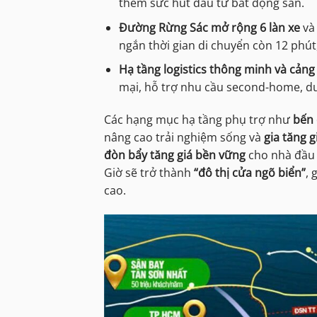
thêm sức hút đầu tư bất động sản.
Đường Rừng Sác mở rộng 6 làn xe
v
ngắn thời gian di chuyển còn 12 phút
Hạ tầng logistics thông minh và cảng
mại, hỗ trợ nhu cầu second-home, du
Các hạng mục hạ tầng phụ trợ như
bến 
nâng cao trải nghiệm sống và
gia tăng g
đòn bẩy tăng giá bền vững
cho nhà đầu t
Giờ sẽ trở thành
“đô thị cửa ngõ biển”
, 
cao.