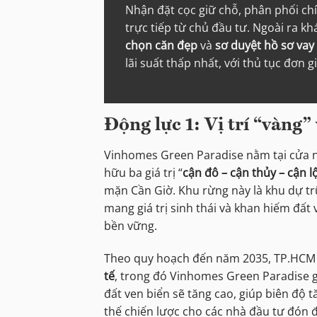
Nhận đặt cọc giữ chỗ, phân phối ch
trực tiếp từ chủ đầu tư. Ngoài ra k
chọn căn đẹp
và
sơ duyệt hồ sơ vay
lãi suất thấp nhất, với thủ tục đơn g
Động lực 1: Vị trí “vàng”
Vinhomes Green Paradise nằm tại cửa n
hữu ba giá trị “
cận đô – cận thủy – cận l
mặn Cần Giờ. Khu rừng này là khu dự tr
mang giá trị sinh thái và khan hiếm đất v
bền vững.
Theo quy hoạch đến năm 2035, TP.HCM
tế
, trong đó Vinhomes Green Paradise giữ
đất ven biển sẽ tăng cao, giúp biên độ tă
thế chiến lược cho các nhà đầu tư đón đ