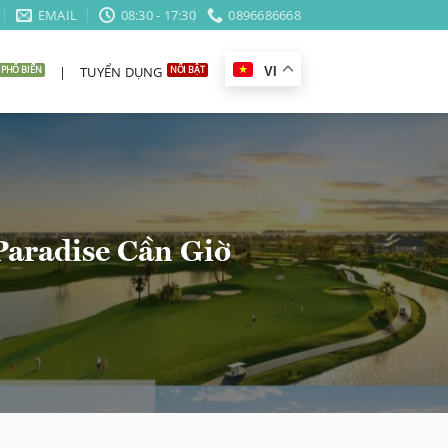
EMAIL
08:30 - 17:30
0896686668
|
TUYỂN DỤNG
VI
aradise Cần Giờ