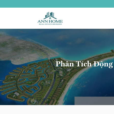
Bỏ
qua
nội
dung
Phân Tích Động