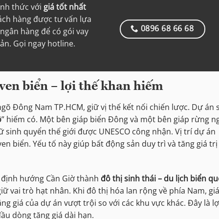
ính thức với
giá tốt nhất
hách hàng được tư vấn lựa
0896 68 66 68
ngân hàng để có gói vay
iản. Gọi ngay hotline.
 ven biển – lợi thế khan hiếm
gõ Đông Nam TP.HCM, giữ vị thế kết nối chiến lược. Dự án 
ộ
” hiếm có. Một bên giáp biển Đông và một bên giáp rừng n
ữ sinh quyển thế giới được UNESCO công nhận. Vị trí dự án
en biển. Yếu tố này giúp bất động sản duy trì và tăng giá trị
 định hướng Cần Giờ thành
đô thị sinh thái – du lịch biển q
 vai trò hạt nhân. Khi đô thị hóa lan rộng về phía Nam, giá 
ng giá của dự án vượt trội so với các khu vực khác. Đây là lợ
ầu dòng tăng giá dài hạn.