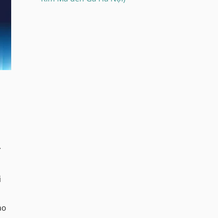
ờ
i
ạo