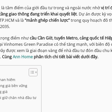
là tâm điểm của giới đầu tư trong và ngoài nước nhờ
vị trí
ầng giao thông đang triển khai quyết liệt
. Dự án được kỳ v
 TP.HCM và là
“mảnh ghép chiến lược”
trong quy hoạch đô th
 2035.
h trọng điểm như
cầu Cần Giờ, tuyến Metro, cảng quốc tế Hiệ
 tại Vinhomes Green Paradise có thể tăng mạnh, với biên độ
Đây được xem là giai đoạn vàng để nhà đầu tư đón đầu chu 
n.
Cùng
Ann Home
phân tích chi tiết bài viết dưới đây.
 khan hiếm
ăng giá bền vững
g giá
lõi giữ chân nhà đầu tư