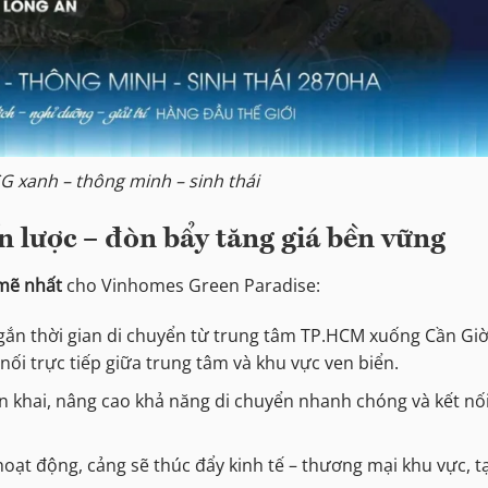
SG xanh – thông minh – sinh thái
n lược – đòn bẩy tăng giá bền vững
 mẽ nhất
cho Vinhomes Green Paradise:
ngắn thời gian di chuyển từ trung tâm TP.HCM xuống Cần Gi
 nối trực tiếp giữa trung tâm và khu vực ven biển.
ển khai, nâng cao khả năng di chuyển nhanh chóng và kết nố
 hoạt động, cảng sẽ thúc đẩy kinh tế – thương mại khu vực, t