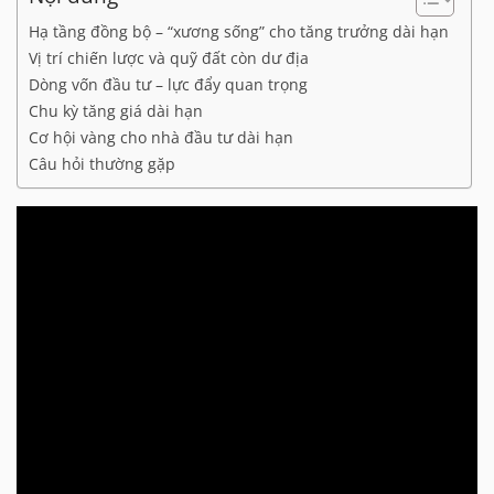
Hạ tầng đồng bộ – “xương sống” cho tăng trưởng dài hạn
Vị trí chiến lược và quỹ đất còn dư địa
Dòng vốn đầu tư – lực đẩy quan trọng
Chu kỳ tăng giá dài hạn
Cơ hội vàng cho nhà đầu tư dài hạn
Câu hỏi thường gặp