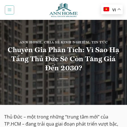
Bỏ
qua
VI
nội
dung
ANN HOME
,
CHIA SẺ KINH NGHIỆM
,
TIN TỨC
Chuyên Gia Phân Tích: Vì Sao Hạ
Tầng Thủ Đức Sẽ Còn Tăng Giá
Đến 2030?
Thủ Đức – một trong những “trung tâm mới” của
TP.HCM – đang trải qua giai đoạn phát triển vượt bậc,