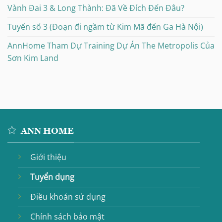
Vành Đai 3 & Long Thành: Đã Về Đích Đến Đâu?
Tuyến số 3 (Đoạn đi ngầm từ Kim Mã đến Ga Hà Nội)
AnnHome Tham Dự Training Dự Án The Metropolis Của
Sơn Kim Land
ANN HOME
Giới thiệu
Tuyển dụng
Điều khoản sử dụng
Chính sách bảo mật