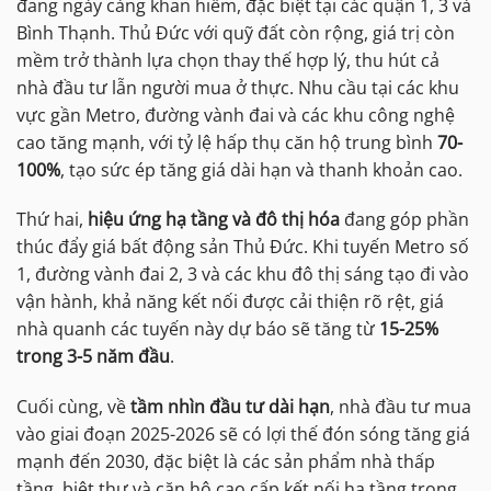
đang ngày càng khan hiếm, đặc biệt tại các quận 1, 3 và
Bình Thạnh. Thủ Đức với quỹ đất còn rộng, giá trị còn
mềm trở thành lựa chọn thay thế hợp lý, thu hút cả
nhà đầu tư lẫn người mua ở thực. Nhu cầu tại các khu
vực gần Metro, đường vành đai và các khu công nghệ
cao tăng mạnh, với tỷ lệ hấp thụ căn hộ trung bình
70-
100%
, tạo sức ép tăng giá dài hạn và thanh khoản cao.
Thứ hai,
hiệu ứng hạ tầng và đô thị hóa
đang góp phần
thúc đẩy giá bất động sản Thủ Đức. Khi tuyến Metro số
1, đường vành đai 2, 3 và các khu đô thị sáng tạo đi vào
vận hành, khả năng kết nối được cải thiện rõ rệt, giá
nhà quanh các tuyến này dự báo sẽ tăng từ
15-25%
trong 3-5 năm đầu
.
Cuối cùng, về
tầm nhìn đầu tư dài hạn
, nhà đầu tư mua
vào giai đoạn 2025-2026 sẽ có lợi thế đón sóng tăng giá
mạnh đến 2030, đặc biệt là các sản phẩm nhà thấp
tầng, biệt thự và căn hộ cao cấp kết nối hạ tầng trọng