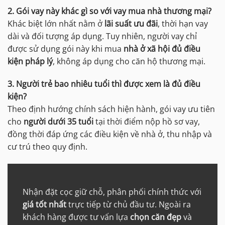
2. Gói vay này khác gì so với vay mua nhà thương mại?
Khác biệt lớn nhất nằm ở
lãi suất ưu đãi
, thời hạn vay
dài và đối tượng áp dụng. Tuy nhiên, người vay chỉ
được sử dụng gói này khi mua
nhà ở xã hội đủ điều
kiện pháp lý
, không áp dụng cho căn hộ thương mại.
3. Người trẻ bao nhiêu tuổi thì được xem là đủ điều
kiện?
Theo định hướng chính sách hiện hành, gói vay ưu tiên
cho
người dưới 35 tuổi
tại thời điểm nộp hồ sơ vay,
đồng thời đáp ứng các điều kiện về nhà ở, thu nhập và
cư trú theo quy định.
Nhận đặt cọc giữ chỗ, phân phối chính thức với
giá tốt nhất
trực tiếp từ chủ đầu tư. Ngoài ra
khách hàng được tư vấn lựa
chọn căn đẹp
và