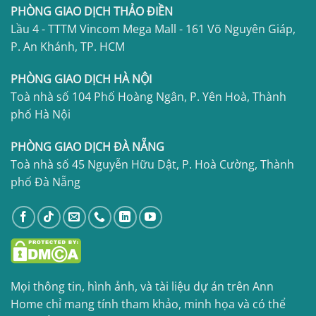
PHÒNG GIAO DỊCH THẢO ĐIỀN
Lầu 4 - TTTM Vincom Mega Mall - 161 Võ Nguyên Giáp,
P. An Khánh, TP. HCM
PHÒNG GIAO DỊCH HÀ NỘI
Toà nhà số 104 Phố Hoàng Ngân, P. Yên Hoà, Thành
phố Hà Nội
PHÒNG GIAO DỊCH ĐÀ NẴNG
Toà nhà số 45 Nguyễn Hữu Dật, P. Hoà Cường, Thành
phố Đà Nẵng
Mọi thông tin, hình ảnh, và tài liệu dự án trên Ann
Home chỉ mang tính tham khảo, minh họa và có thể