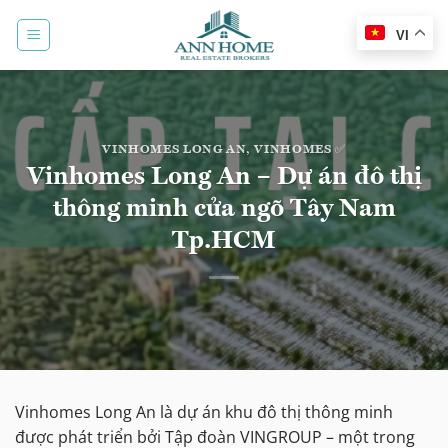
Bỏ
qua
VI
nội
dung
VINHOMES LONG AN
,
VINHOMES ✅
Vinhomes Long An – Dự án đô thị
thông minh cửa ngõ Tây Nam
Tp.HCM
Vinhomes Long An là dự án khu đô thị thông minh
được phát triển bởi Tập đoàn VINGROUP – một trong