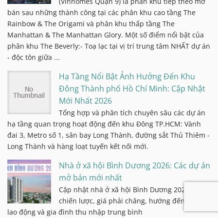
(Vinhomes Quận 9) là phân khu tiếp theo mở
bán sau những thành công tại các phân khu cao tầng The
Rainbow & The Origami và phân khu thấp tầng The
Manhattan & The Manhattan Glory. Một số điểm nổi bật của
phân khu The Beverly:- Toạ lạc tại vị trí trung tâm NHẤT dự án
- độc tôn giữa ...
Hạ Tầng Nổi Bật Ảnh Hưởng Đến Khu
Đông Thành phố Hồ Chí Minh: Cập Nhật
Mới Nhất 2026
Tổng hợp và phân tích chuyên sâu các dự án
hạ tầng quan trọng hoạt động đến khu Đông TP.HCM: Vành
đai 3, Metro số 1, sân bay Long Thành, đường sắt Thủ Thiêm -
Long Thành và hàng loạt tuyến kết nối mới.
Nhà ở xã hội Bình Dương 2026: Các dự án
mở bán mới nhất
Cập nhật nhà ở xã hội Bình Dương 2025 vị trí
chiến lược, giá phải chăng, hướng đến người
lao động và gia đình thu nhập trung bình