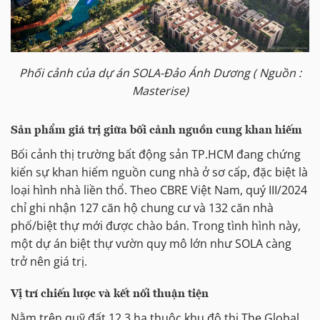
Phối cảnh của dự án SOLA-Đảo Ánh Dương ( Nguồn :
Masterise)
Sản phẩm giá trị giữa bối cảnh nguồn cung khan hiếm
Bối cảnh thị trường bất động sản TP.HCM đang chứng
kiến sự khan hiếm nguồn cung nhà ở sơ cấp, đặc biệt là
loại hình nhà liền thổ. Theo CBRE Việt Nam, quý III/2024
chỉ ghi nhận 127 căn hộ chung cư và 132 căn nhà
phố/biệt thự mới được chào bán. Trong tình hình này,
một dự án biệt thự vườn quy mô lớn như SOLA càng
trở nên giá trị.
Vị trí chiến lược và kết nối thuận tiện
Nằm trên quỹ đất 12,3 ha thuộc khu đô thị The Global