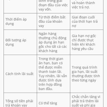
đình trong giai
và hoàn thành
đoạn đầu của việc
việc trả nợ.
vay vốn.
Từ thời điểm bắt
Giai đoạn cuối
Thời điểm áp
đầu của khoản
của thời hạn trả
dụng
vay
nợ
Ngân hàng
Gia hạn nợ gốc
thường chủ động
Đối tượng áp
chỉ được thực
áp dụng ân hạn
dụng
hiện khi khách
gốc cho tất cả các
hàng yêu cầu
khách hàng
Trong thời gian
ân hạn, bạn có
thể được miễn
Trong quá trình
thanh toán lãi.
gia hạn, lãi suất
Cách tính lãi suất
Tuy nhiên, lãi vẫn
thường được tính
được tính dựa
theo từng ngày
trên hợp đồng
ban đầu.
Chắc chắn tăng vì
Tổng số tiền phải
phải trả thêm lãi
Có thể tăng
trả khoản vay
suất và phí gia