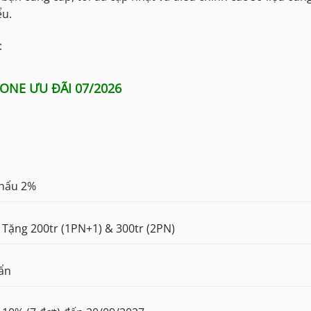
ểu.
:
ONE ƯU ĐÃI 07/2026
khấu 2%
Tặng 200tr (1PN+1) & 300tr (2PN)
uẩn