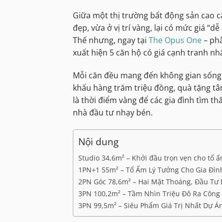
Giữa một thị trường bất động sản cao c
đẹp, vừa ở vị trí vàng, lại có mức giá “
Thế nhưng, ngay tại
The Opus One
– phâ
xuất hiện 5 căn hộ có giá cạnh tranh nhấ
Mỗi căn đều mang đến không gian sống đ
khấu hàng trăm triệu đồng, quà tặng tâ
là thời điểm vàng để các gia đình tìm th
nhà đầu tư nhạy bén.
Nội dung
Studio 34,6m² – Khởi đầu trọn vẹn cho tổ ấ
1PN+1 55m² – Tổ Ấm Lý Tưởng Cho Gia Đìn
2PN Góc 78,6m² – Hai Mặt Thoáng, Đầu Tư
3PN 100,2m² – Tầm Nhìn Triệu Đô Ra Công
3PN 99,5m² – Siêu Phẩm Giá Trị Nhất Dự Á