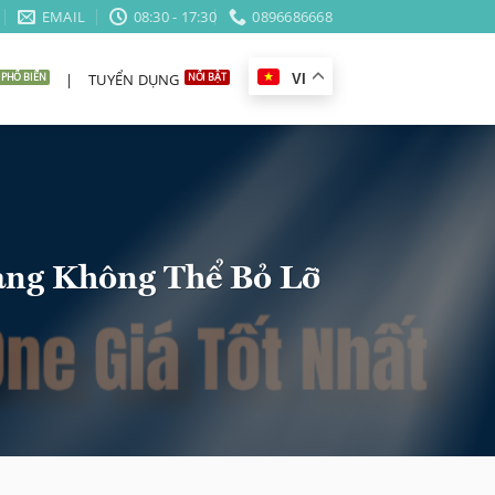
EMAIL
08:30 - 17:30
0896686668
|
TUYỂN DỤNG
VI
àng Không Thể Bỏ Lỡ