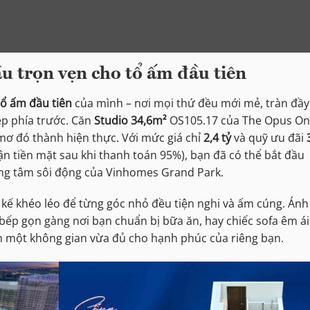
u trọn vẹn cho tổ ấm đầu tiên
tổ ấm đầu tiên
của mình – nơi mọi thứ đều mới mẻ, tràn đầy
ẹp phía trước. Căn
Studio 34,6m²
OS105.17 của The Opus O
 mơ đó thành hiện thực. Với mức giá chỉ
2,4 tỷ
và quỹ ưu đãi
ận tiền mặt sau khi thanh toán 95%), bạn đã có thể bắt đầu
ung tâm sôi động của Vinhomes Grand Park.
t kế khéo léo để từng góc nhỏ đều tiện nghi và ấm cúng. Ánh
bếp gọn gàng nơi bạn chuẩn bị bữa ăn, hay chiếc sofa êm ái
nên một không gian vừa đủ cho hạnh phúc của riêng bạn.