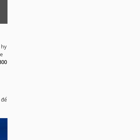
 hy
ne
300
 để