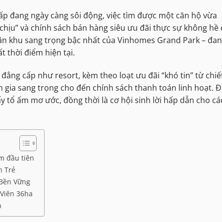
ấp đang ngày càng sôi động, việc tìm được một căn hộ vừa
dễ chịu” và chính sách bán hàng siêu ưu đãi thực sự không hề 
n khu sang trọng bậc nhất của Vinhomes Grand Park – đa
t thời điểm hiện tại.
ẳng cấp như resort, kèm theo loạt ưu đãi “khó tin” từ chiế
n gia sang trọng cho đến chính sách thanh toán linh hoạt. 
ấy tổ ấm mơ ước, đồng thời là cơ hội sinh lời hấp dẫn cho cá
m đầu tiên
h Trẻ
 Bền Vững
 Viên 36ha
n