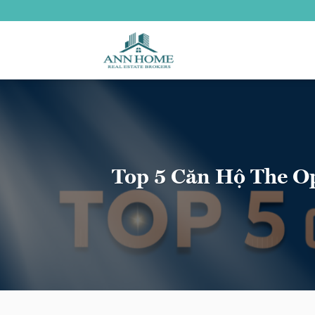
Bỏ
qua
nội
dung
Top 5 Căn Hộ The O