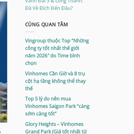
Vành Đai 3 & Long Thành:
Đã Về Đích Đến Đâu?
CÙNG QUAN TÂM
Vingroup thuộc Top “Những
công ty tốt nhất thế giới
năm 2026″ do Time bình
chọn
Vinhomes Cần Giờ và 8 trụ
cột hạ tầng không thể thay
thế
Top 5 lý do nên mua
Vinhomes Saigon Park “càng
sớm càng tốt”
Glory Heights – Vinhomes
Grand Park (Giá tốt nhất từ
g