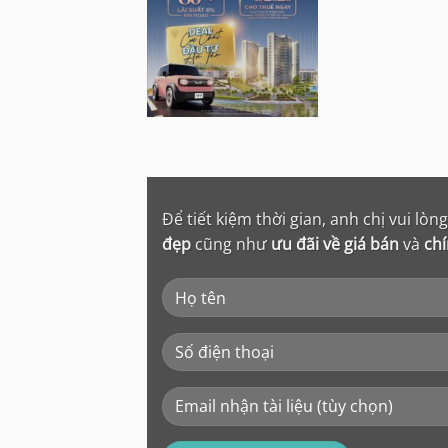
Để tiết kiệm thời gian, anh chị vui lò
đẹp
cũng như
ưu đãi về giá bán
và
ch