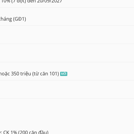
 10% (7 đợt) đến 20/09/2027
 tháng (GĐ1)
hoặc 350 triệu (từ căn 101)
: CK 1% (200 căn đầu)