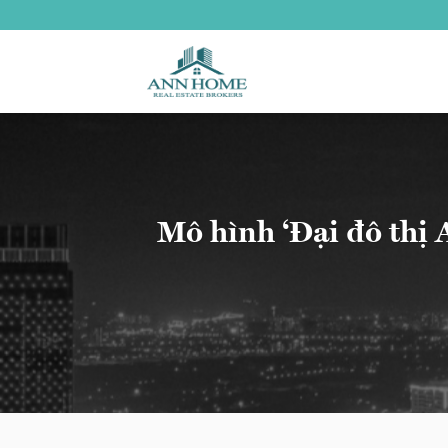
Bỏ
qua
nội
dung
Mô hình ‘Đại đô thị 