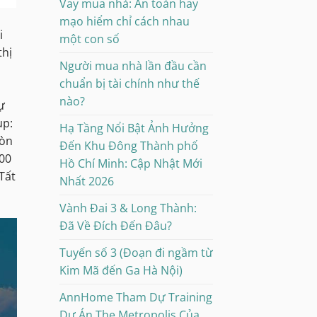
Vay mua nhà: An toàn hay
mạo hiểm chỉ cách nhau
i
một con số
thị
Người mua nhà lần đầu cần
chuẩn bị tài chính như thế
nào?
ự
up:
Hạ Tầng Nổi Bật Ảnh Hưởng
còn
Đến Khu Đông Thành phố
100
Hồ Chí Minh: Cập Nhật Mới
Tất
Nhất 2026
Vành Đai 3 & Long Thành:
Đã Về Đích Đến Đâu?
Tuyến số 3 (Đoạn đi ngầm từ
Kim Mã đến Ga Hà Nội)
AnnHome Tham Dự Training
Dự Án The Metropolis Của