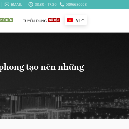
EMAIL
08:30 - 17:30
0896686668
|
TUYỂN DỤNG
VI
n phong tạo nên những
m