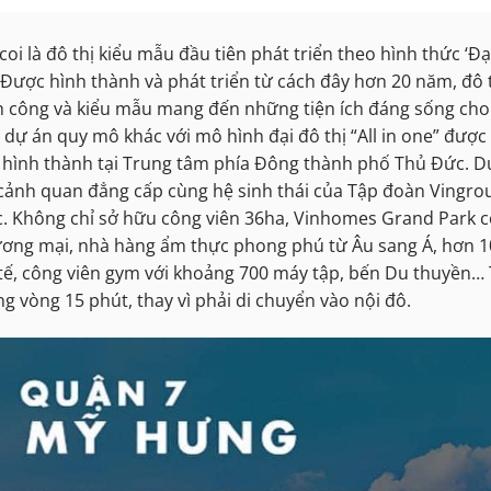
oi là đô thị kiểu mẫu đầu tiên phát triển theo hình thức ‘Đạ
ố. Được hình thành và phát triển từ cách đây hơn 20 năm, đô 
nh công và kiểu mẫu mang đến những tiện ích đáng sống cho
dự án quy mô khác với mô hình đại đô thị “All in one” được
 hình thành tại Trung tâm phía Đông thành phố Thủ Đức. D
cảnh quan đẳng cấp cùng hệ sinh thái của Tập đoàn Vingro
. Không chỉ sở hữu công viên 36ha, Vinhomes Grand Park 
hương mại, nhà hàng ẩm thực phong phú từ Âu sang Á, hơn 
tế, công viên gym với khoảng 700 máy tập, bến Du thuyền… 
 vòng 15 phút, thay vì phải di chuyển vào nội đô.