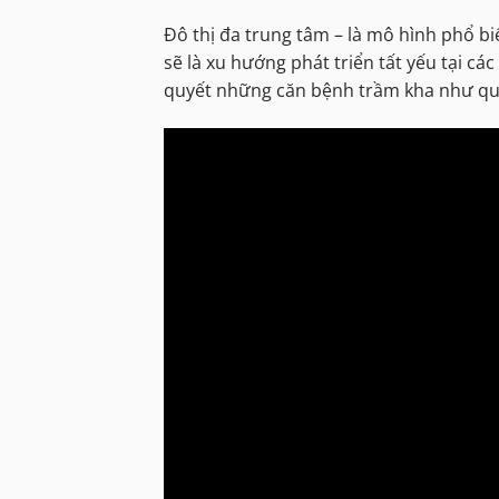
Đô thị đa trung tâm – là mô hình phổ biế
sẽ là xu hướng phát triển tất yếu tại cá
quyết những căn bệnh trầm kha như quá