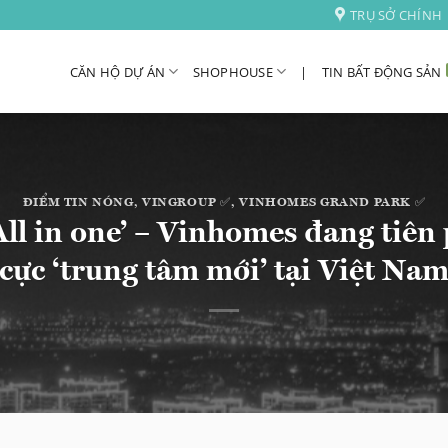
TRỤ SỞ CHÍNH
CĂN HỘ DỰ ÁN
SHOPHOUSE
|
TIN BẤT ĐỘNG SẢN
ĐIỂM TIN NÓNG
,
VINGROUP ✅
,
VINHOMES GRAND PARK ✅
All in one’ – Vinhomes đang tiê
cực ‘trung tâm mới’ tại Việt Na