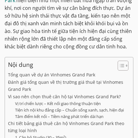
Park
hiện diện như một miền đất hứa ngập tràn vượng
khí, nơi con người tìm về sự cân bằng đích thực. Dự án
sở hữu hệ sinh thái thực vật đa tầng, kiến tạo nên một
đại đô thị xanh văn minh tách biệt khỏi khói bụi và ồn
ào. Sự giao hòa tinh tế giữa tiện ích hiện đại cùng thiên
nhiên rộng lớn đã thiết lập nên một đẳng cấp sống
khác biệt dành riêng cho cộng đồng cư dân tinh hoa.
Nội dung
Tổng quan về dự án Vinhomes Grand Park
Đánh giá tổng quan về thị trường giá thuê tại Vinhomes
Grand Park
Vì sao nên chọn thuê căn hộ tại Vinhomes Grand Park?
Vị trí chiến lược – Kết nối giao thông thuận tiện
Tiện ích nội khu đẳng cấp – Chuẩn sống xanh, sạch, hiện đại
Tâm điểm kết nối – Tiềm năng phát triển dài hạn
Chi tiết bảng giá thuê căn hộ Vinhomes Grand Park theo
từng loại hình
1. Căn hộ Studio (30 – 35m²)