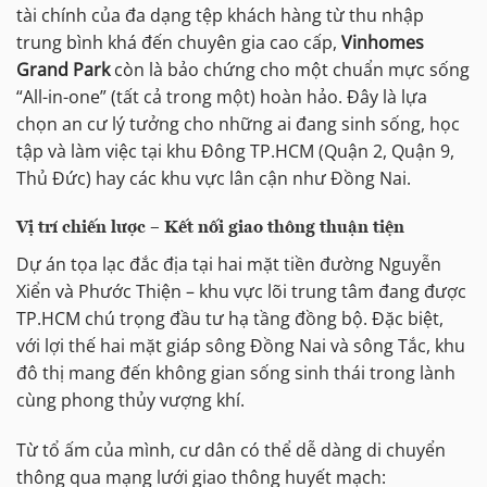
tài chính của đa dạng tệp khách hàng từ thu nhập
trung bình khá đến chuyên gia cao cấp,
Vinhomes
Grand Park
còn là bảo chứng cho một chuẩn mực sống
“All-in-one” (tất cả trong một) hoàn hảo. Đây là lựa
chọn an cư lý tưởng cho những ai đang sinh sống, học
tập và làm việc tại khu Đông TP.HCM (Quận 2, Quận 9,
Thủ Đức) hay các khu vực lân cận như Đồng Nai.
Vị trí chiến lược – Kết nối giao thông thuận tiện
Dự án tọa lạc đắc địa tại hai mặt tiền đường Nguyễn
Xiển và Phước Thiện – khu vực lõi trung tâm đang được
TP.HCM chú trọng đầu tư hạ tầng đồng bộ. Đặc biệt,
với lợi thế hai mặt giáp sông Đồng Nai và sông Tắc, khu
đô thị mang đến không gian sống sinh thái trong lành
cùng phong thủy vượng khí.
Từ tổ ấm của mình, cư dân có thể dễ dàng di chuyển
thông qua mạng lưới giao thông huyết mạch: