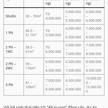
ng)
ng)
ng)
5.000.000
6.000.000
Từ
Studio
30 – 35m²
–
–
4.500.000
5.500.000
6.500.000
6.000.000
7.000.000
46.5 –
Từ
1 PN
–
–
51.7m²
5.500.000
6.500.000
8.000.000
6.000.000
7.500.000
2 PN –
58.5 –
Từ
–
–
1WC
61m²
6.000.000
7.000.000
8.500.000
6.000.000
6.500.000
8.000.000
2 PN –
59 –
–
–
–
2WC
>70m²
6.500.000
7.500.000
8.500.000
10.000.00
7.000.000
8.500.000
81 –
0 –
3 PN
–
–
108m²
15.000.00
8.000.000
9.000.000
0
Với hệ sinh thái tiện ích “All-in-one” đẳng cấp, dự án