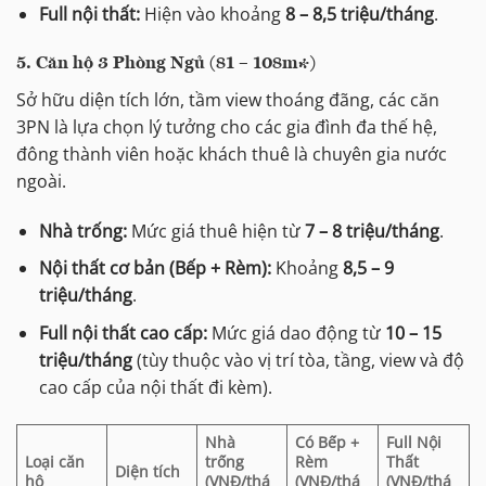
Full nội thất:
Hiện vào khoảng
8 – 8,5 triệu/tháng
.
5. Căn hộ 3 Phòng Ngủ (81 – 108m²)
Sở hữu diện tích lớn, tầm view thoáng đãng, các căn
3PN là lựa chọn lý tưởng cho các gia đình đa thế hệ,
đông thành viên hoặc khách thuê là chuyên gia nước
ngoài.
Nhà trống:
Mức giá thuê hiện từ
7 – 8 triệu/tháng
.
Nội thất cơ bản (Bếp + Rèm):
Khoảng
8,5 – 9
triệu/tháng
.
Full nội thất cao cấp:
Mức giá dao động từ
10 – 15
triệu/tháng
(tùy thuộc vào vị trí tòa, tầng, view và độ
cao cấp của nội thất đi kèm).
Nhà
Có Bếp +
Full Nội
Loại căn
trống
Rèm
Thất
Diện tích
hộ
(VNĐ/thá
(VNĐ/thá
(VNĐ/thá