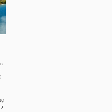
ận
g
g
sự
sự