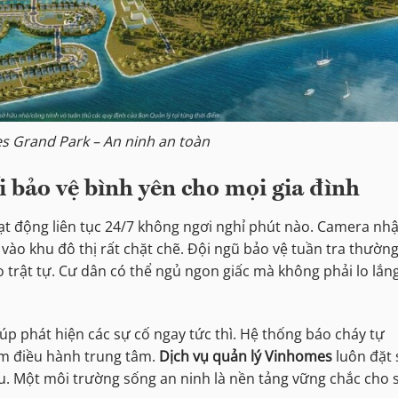
 Grand Park – An ninh an toàn
i bảo vệ bình yên cho mọi gia đình
t động liên tục 24/7 không ngơi nghỉ phút nào. Camera nh
 vào khu đô thị rất chặt chẽ. Đội ngũ bảo vệ tuần tra thườn
 trật tự. Cư dân có thể ngủ ngon giấc mà không phải lo lắn
úp phát hiện các sự cố ngay tức thì. Hệ thống báo cháy tự
tâm điều hành trung tâm.
Dịch vụ quản lý Vinhomes
luôn đặt 
ầu. Một môi trường sống an ninh là nền tảng vững chắc cho 