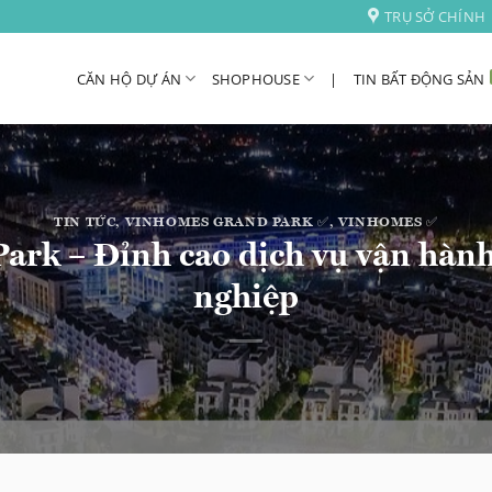
TRỤ SỞ CHÍNH
CĂN HỘ DỰ ÁN
SHOPHOUSE
|
TIN BẤT ĐỘNG SẢN
TIN TỨC
,
VINHOMES GRAND PARK ✅
,
VINHOMES ✅
rk – Đỉnh cao dịch vụ vận hành
nghiệp