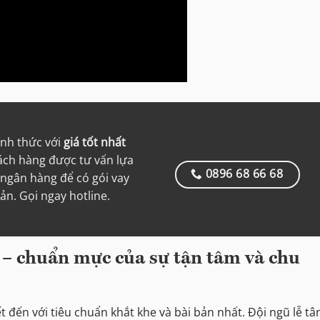
ính thức với
giá tốt nhất
hách hàng được tư vấn lựa
0896 68 66 68
ngân hàng để có gói vay
iản. Gọi ngay hotline.
– chuẩn mực của sự tận tâm và chu
 đến với tiêu chuẩn khắt khe và bài bản nhất. Đội ngũ lễ tâ