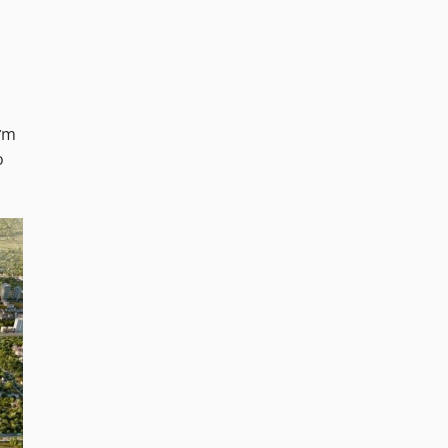
hơm
o