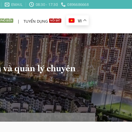
EMAIL
08:30 - 17:30
0896686668
|
TUYỂN DỤNG
VI
 và quản lý chuyên