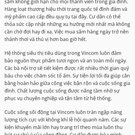
sắm không giới hạn cho mọi thành viên trong gia đình.
Hàng loạt thương hiệu thời trang quốc tế đình đám và
mỹ phẩm cao cấp đều quy tụ tại đây. Cư dân có thể
thỏa sức cập nhật những xu hướng mới nhất mà không
cần chờ đợi hay đi xa. Việc mua sắm hàng ngày trở nên
thảnh thơi và thú vị hơn bao giờ hết.
Hệ thống siêu thị tiêu dùng trong Vincom luôn đảm
bảo nguồn thực phẩm tươi ngon và an toàn mỗi ngày.
Các bà nội trợ sẽ tiết kiệm được rất nhiều thời gian quý
báu cho việc chăm sóc tổ ấm. Sự tiện lợi tối đa giúp cân
bằng hoàn hảo giữa công việc bận rộn và cuộc sống gia
đình. Chất lượng cuộc sống được nâng tầm nhờ sự
phục vụ chuyên nghiệp và tận tâm từ hệ thống.
Cuộc sống sôi động tại Vincom luôn tràn ngập năng
lượng tích cực với không khí lễ hội quanh năm. Các sự
kiện khuyến mãi lớn hay trang trí theo mùa luôn thu
hút sự chú ý của cộng đồng. Cư dân được hòa mình