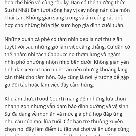
hoa chế biến vô cùng cầu kỳ. Bạn có thể thưởng thức
Sushi Nhật Bản tươi sống hay vị cay nồng nàn của món
Thái Lan. Không gian sang trọng và ấm cúng rất phù
hợp cho những bữa tiệc sum họp gia đình cuối tuần.
Những quán cà phê có tầm nhìn đẹp là nơi thư giãn
tuyệt vời sau những giờ làm việc căng thẳng. Cư dân có
thể nhâm nhi tách Cappuccino thơm lừng và ngắm
nhìn phố phường nhộn nhịp bên dưới. Không gian yên
tĩnh đan xen sự náo nhiệt tạo nên những khoảng lặng
cần thiết cho tâm hồn. Đây cũng là nơi lý tưởng để gặp
gỡ đối tác hoặc làm việc đầy cảm hứng.
Khu ẩm thực (Food Court) mang đến những lựa chọn
nhanh gọn nhưng vẫn đảm bảo dinh dưỡng và vệ sinh.
Sự đa dạng về món ăn và mức giá phù hợp đáp ứng
nhu cầu của mọi lứa tuổi. Các bạn trẻ thường xuyên
chọn nơi đây làm điểm tụ tập vui chơi và ăn uống cùng