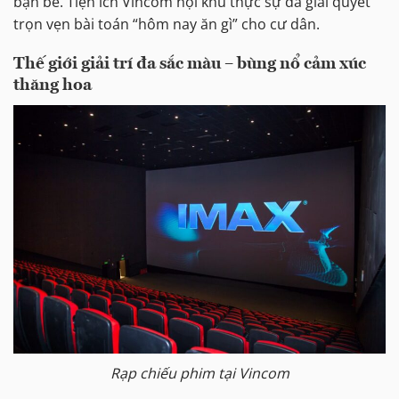
bạn bè. Tiện ích Vincom nội khu thực sự đã giải quyết
trọn vẹn bài toán “hôm nay ăn gì” cho cư dân.
Thế giới giải trí đa sắc màu – bùng nổ cảm xúc
thăng hoa
Rạp chiếu phim tại Vincom