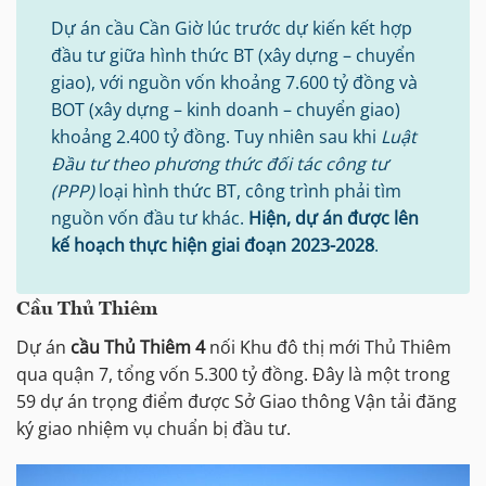
Dự án cầu Cần Giờ lúc trước dự kiến kết hợp
đầu tư giữa hình thức BT (xây dựng – chuyển
giao), với nguồn vốn khoảng 7.600 tỷ đồng và
BOT (xây dựng – kinh doanh – chuyển giao)
khoảng 2.400 tỷ đồng. Tuy nhiên sau khi
Luật
Đầu tư theo phương thức đối tác công tư
(PPP)
loại hình thức BT, công trình phải tìm
nguồn vốn đầu tư khác.
Hiện, dự án được lên
kế hoạch thực hiện giai đoạn 2023-2028
.
Cầu Thủ Thiêm
Dự án
cầu Thủ Thiêm 4
nối Khu đô thị mới Thủ Thiêm
qua quận 7, tổng vốn 5.300 tỷ đồng. Đây là một trong
59 dự án trọng điểm được Sở Giao thông Vận tải đăng
ký giao nhiệm vụ chuẩn bị đầu tư.