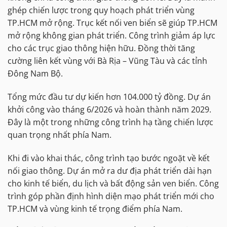
ghép chiến lược trong quy hoạch phát triển vùng
TP.HCM mở rộng. Trục kết nối ven biển sẽ giúp TP.HCM
mở rộng không gian phát triển. Công trình giảm áp lực
cho các trục giao thông hiện hữu. Đồng thời tăng
cường liên kết vùng với Bà Rịa – Vũng Tàu và các tỉnh
Đông Nam Bộ.
Tổng mức đầu tư dự kiến hơn 104.000 tỷ đồng. Dự án
khởi công vào tháng 6/2026 và hoàn thành năm 2029.
Đây là một trong những công trình hạ tầng chiến lược
quan trọng nhất phía Nam.
Khi đi vào khai thác, công trình tạo bước ngoặt về kết
nối giao thông. Dự án mở ra dư địa phát triển dài hạn
cho kinh tế biển, du lịch và bất động sản ven biển. Công
trình góp phần định hình diện mạo phát triển mới cho
TP.HCM và vùng kinh tế trọng điểm phía Nam.