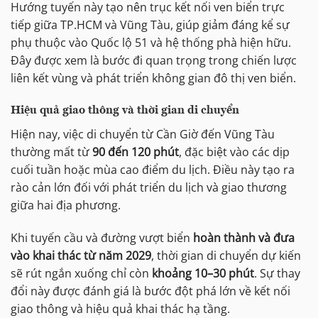
Hướng tuyến này tạo nên trục kết nối ven biển trực
tiếp giữa TP.HCM và Vũng Tàu, giúp giảm đáng kể sự
phụ thuộc vào Quốc lộ 51 và hệ thống phà hiện hữu.
Đây được xem là bước đi quan trọng trong chiến lược
liên kết vùng và phát triển không gian đô thị ven biển.
Hiệu quả giao thông và thời gian di chuyển
Hiện nay, việc di chuyển từ Cần Giờ đến Vũng Tàu
thường mất từ
90 đến 120 phút
, đặc biệt vào các dịp
cuối tuần hoặc mùa cao điểm du lịch. Điều này tạo ra
rào cản lớn đối với phát triển du lịch và giao thương
giữa hai địa phương.
Khi tuyến cầu và đường vượt biển
hoàn thành và đưa
vào khai thác từ năm 2029
, thời gian di chuyển dự kiến
sẽ rút ngắn xuống chỉ còn
khoảng 10–30 phút
. Sự thay
đổi này được đánh giá là bước đột phá lớn về kết nối
giao thông và hiệu quả khai thác hạ tầng.