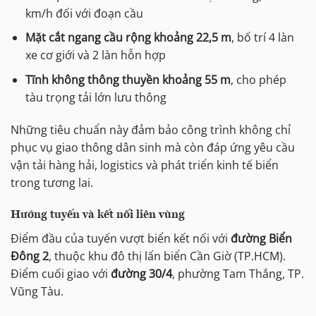
km/h đối với đoạn cầu
Mặt cắt ngang cầu rộng khoảng 22,5 m
, bố trí 4 làn
xe cơ giới và 2 làn hỗn hợp
Tĩnh không thông thuyền khoảng 55 m
, cho phép
tàu trọng tải lớn lưu thông
Những tiêu chuẩn này đảm bảo công trình không chỉ
phục vụ giao thông dân sinh mà còn đáp ứng yêu cầu
vận tải hàng hải, logistics và phát triển kinh tế biển
trong tương lai.
Hướng tuyến và kết nối liên vùng
Điểm đầu của tuyến vượt biển kết nối với
đường Biển
Đông 2
, thuộc khu đô thị lấn biển Cần Giờ (TP.HCM).
Điểm cuối giao với
đường 30/4
, phường Tam Thắng, TP.
Vũng Tàu.