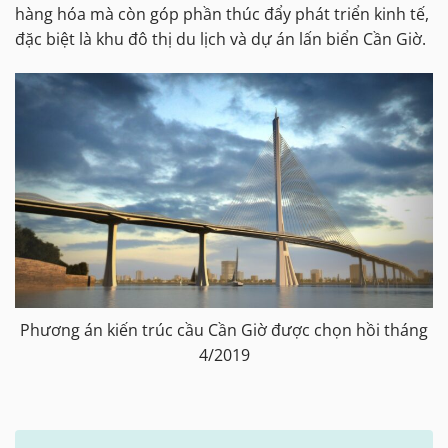
hàng hóa mà còn góp phần thúc đẩy phát triển kinh tế,
đặc biệt là khu đô thị du lịch và dự án lấn biển Cần Giờ.
Phương án kiến trúc cầu Cần Giờ được chọn hồi tháng
4/2019