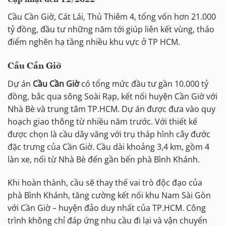
Cập nhật đến T2/2022
Cầu Cần Giờ, Cát Lái, Thủ Thiêm 4, tổng vốn hơn 21.000
tỷ đồng, đầu tư những năm tới giúp liên kết vùng, tháo
điểm nghẽn hạ tầng nhiều khu vực ở TP HCM.
Cầu Cần Giờ
Dự án
Cầu Cần Giờ
có tổng mức đầu tư gần 10.000 tỷ
đồng, bắc qua sông Soài Rạp, kết nối huyện Cần Giờ với
Nhà Bè và trung tâm TP.HCM. Dự án được đưa vào quy
hoạch giao thông từ nhiều năm trước. Với thiết kế
được chọn là cầu dây văng với trụ tháp hình cây đước
đặc trưng của Cần Giờ. Cầu dài khoảng 3,4 km, gồm 4
làn xe, nối từ Nhà Bè đến gần bến phà Bình Khánh.
Khi hoàn thành, cầu sẽ thay thế vai trò độc đạo của
phà Bình Khánh, tăng cường kết nối khu Nam Sài Gòn
với Cần Giờ – huyện đảo duy nhất của TP.HCM. Công
trình không chỉ đáp ứng nhu cầu đi lại và vận chuyển