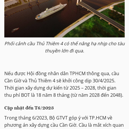
Phối cảnh cầu Thủ Thiêm 4 có thể nâng hạ nhịp cho tàu
thuyền lớn đi qua.
Nếu được Hội đồng nhân dân TPHCM thông qua, cầu
Cần Giờ và Thủ Thiêm 4 sẽ khởi công dịp 30/4/2025.
Thời gian xây dựng dự kiến từ 2025 – 2028, thời gian
thu phí BOT là 18 năm 8 tháng (từ năm 2028 đến 2048).
Cập nhật đến T6/2023
Trong tháng 6/2023, Bộ GTVT góp ý với TP.HCM về
phương án xây dựng cầu Cần Giờ. Cầu là mắt xích quan