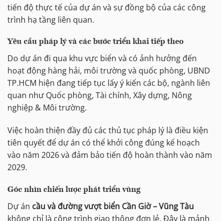
tiến độ thực tế của dự án và sự đồng bộ của các công
trình hạ tầng liên quan.
Yêu cầu pháp lý và các bước triển khai tiếp theo
Do dự án đi qua khu vực biển và có ảnh hưởng đến
hoạt động hàng hải, môi trường và quốc phòng, UBND
TP.HCM hiện đang tiếp tục lấy ý kiến các bộ, ngành liên
quan như Quốc phòng, Tài chính, Xây dựng, Nông
nghiệp & Môi trường.
Việc hoàn thiện đầy đủ các thủ tục pháp lý là điều kiện
tiên quyết để dự án có thể khởi công đúng kế hoạch
vào năm 2026 và đảm bảo tiến độ hoàn thành vào năm
2029.
Góc nhìn chiến lược phát triển vùng
Dự án
cầu và đường vượt biển Cần Giờ – Vũng Tàu
không chỉ là công trình giao thông đơn lẻ. Đây là mảnh