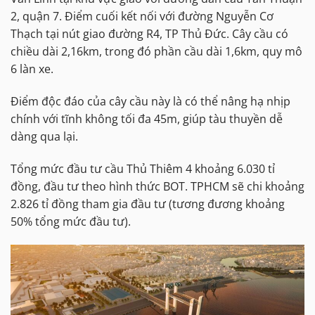
2, quận 7. Điểm cuối kết nối với đường Nguyễn Cơ
Thạch tại nút giao đường R4, TP Thủ Đức. Cây cầu có
chiều dài 2,16km, trong đó phần cầu dài 1,6km, quy mô
6 làn xe.
Điểm độc đáo của cây cầu này là có thể nâng hạ nhịp
chính với tĩnh không tối đa 45m, giúp tàu thuyền dễ
dàng qua lại.
Tổng mức đầu tư cầu Thủ Thiêm 4 khoảng 6.030 tỉ
đồng, đầu tư theo hình thức BOT. TPHCM sẽ chi khoảng
2.826 tỉ đồng tham gia đầu tư (tương đương khoảng
50% tổng mức đầu tư).