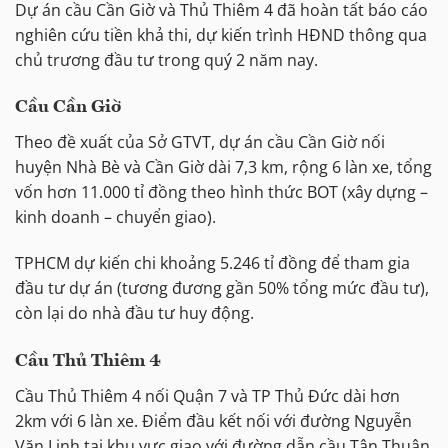
Dự án cầu Cần Giờ và Thủ Thiêm 4 đã hoàn tất báo cáo
nghiên cứu tiền khả thi, dự kiến trình HĐND thông qua
chủ trương đầu tư trong quý 2 năm nay.
Cầu Cần Giờ
Theo đề xuất của Sở GTVT, dự án cầu Cần Giờ
nối
huyện Nhà Bè và Cần Giờ dài 7,3 km, rộng 6 làn xe, tổng
vốn hơn 11.000 tỉ đồng theo hình thức BOT (xây dựng –
kinh doanh – chuyển giao).
TPHCM dự kiến chi khoảng 5.246 tỉ đồng để tham gia
đầu tư dự án (tương đương gần 50% tổng mức đầu tư),
còn lại do nhà đầu tư huy động.
Cầu Thủ Thiêm 4
Cầu Thủ Thiêm 4 nối Quận 7 và TP Thủ Đức dài hơn
2km với 6 làn xe. Điểm đầu kết nối với đường Nguyễn
Văn Linh tại khu vực giao với đường dẫn cầu Tân Thuận