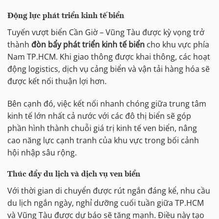
Động lực phát triển kinh tế biển
Tuyến vượt biển Cần Giờ – Vũng Tàu được kỳ vọng trở
thành
đòn bẩy phát triển kinh tế biển
cho khu vực phía
Nam TP.HCM. Khi giao thông được khai thông, các hoạt
động logistics, dịch vụ cảng biển và vận tải hàng hóa sẽ
được kết nối thuận lợi hơn.
Bên cạnh đó, việc kết nối nhanh chóng giữa trung tâm
kinh tế lớn nhất cả nước với các đô thị biển sẽ góp
phần hình thành chuỗi giá trị kinh tế ven biển, nâng
cao năng lực cạnh tranh của khu vực trong bối cảnh
hội nhập sâu rộng.
Thúc đẩy du lịch và dịch vụ ven biển
Với thời gian di chuyển được rút ngắn đáng kể, nhu cầu
du lịch ngắn ngày, nghỉ dưỡng cuối tuần giữa TP.HCM
và Vũng Tàu được dự báo sẽ tăng mạnh. Điều này tạo