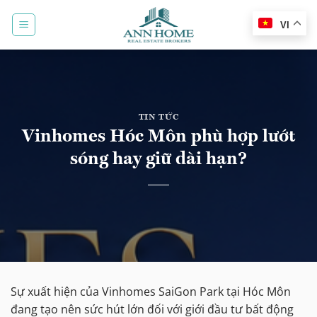
Bỏ
qua
VI
nội
dung
TIN TỨC
Vinhomes Hóc Môn phù hợp lướt
sóng hay giữ dài hạn?
Sự xuất hiện của Vinhomes SaiGon Park tại Hóc Môn
đang tạo nên sức hút lớn đối với giới đầu tư bất động