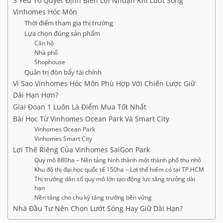
3 Yếu Tố Quyết Định Biên Lợi Nhuận Khi Lướt Sóng
Vinhomes Hóc Môn
Thời điểm tham gia thị trường
Lựa chọn đúng sản phẩm
Căn hộ
Nhà phố
Shophouse
Quản trị đòn bẩy tài chính
Vì Sao Vinhomes Hóc Môn Phù Hợp Với Chiến Lược Giữ
Dài Hạn Hơn?
Giai Đoạn 1 Luôn Là Điểm Mua Tốt Nhất
Bài Học Từ Vinhomes Ocean Park Và Smart City
Vinhomes Ocean Park
Vinhomes Smart City
Lợi Thế Riêng Của Vinhomes SaiGon Park
Quy mô 880ha – Nền tảng hình thành một thành phố thu nhỏ
Khu đô thị đại học quốc tế 150ha – Lợi thế hiếm có tại TP.HCM
Thị trường dân số quy mô lớn tạo động lực tăng trưởng dài
hạn
Nền tảng cho chu kỳ tăng trưởng bền vững
Nhà Đầu Tư Nên Chọn Lướt Sóng Hay Giữ Dài Hạn?