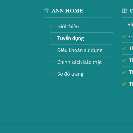
ANN HOME
D
Vi
Giới thiệu
G
Tuyển dụng
T
Điều khoản sử dụng
T
Chính sách bảo mật
T
Sơ đồ trang
T