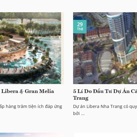
29
Th8
i Libera & Gran Melia
5 Lí Do Đầu Tư Dự Án C
Trang
ấp hàng trăm tiện ích đáp ứng
Dự án Libera Nha Trang có quy
bởi ...