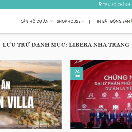
TRỤ SỞ CHÍNH
CĂN HỘ DỰ ÁN
SHOPHOUSE
|
TIN BẤT ĐỘNG SẢN
LƯU TRỮ DANH MỤC:
LIBERA NHA TRANG
24
Th8