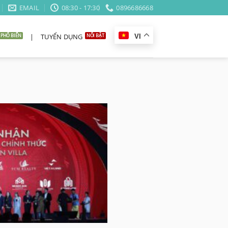
EMAIL
08:30 - 17:30
0896686668
|
TUYỂN DỤNG
VI