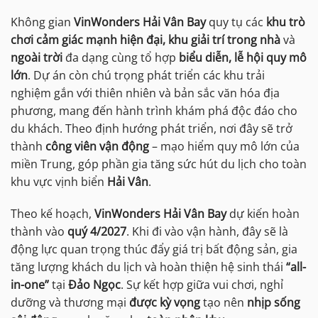
Không gian
VinWonders Hải Vân Bay
quy tụ các
khu trò
chơi cảm giác mạnh hiện đại, khu giải trí trong nhà
và
ngoài trời
đa dạng cùng tổ hợp
biểu diễn, lễ hội quy mô
lớn
. Dự án còn chú trọng phát triển các khu trải
nghiệm gắn với thiên nhiên và bản sắc văn hóa địa
phương, mang đến hành trình khám phá độc đáo cho
du khách. Theo định hướng phát triển, nơi đây sẽ trở
thành
công viên vận động
– mạo hiểm quy mô lớn của
miền Trung, góp phần gia tăng sức hút du lịch cho toàn
khu vực vịnh biển
Hải Vân
.
Theo kế hoạch,
VinWonders Hải Vân Bay
dự kiến hoàn
thành vào
quý 4/2027
. Khi đi vào vận hành, đây sẽ là
động lực quan trọng thúc đẩy giá trị bất động sản, gia
tăng lượng khách du lịch và hoàn thiện hệ sinh thái
“all-
in-one”
tại
Đảo Ngọc
. Sự kết hợp giữa vui chơi, nghỉ
dưỡng và thương mại
được kỳ vọng
tạo nên
nhịp sống