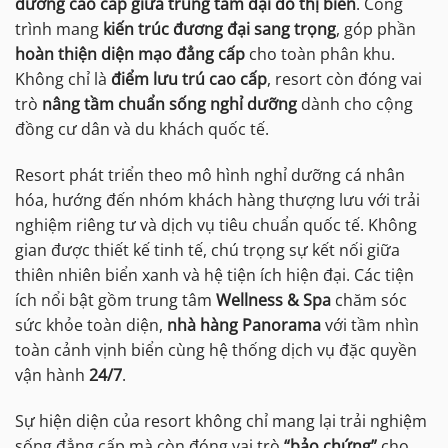
dưỡng cao cấp giữa trung tâm đại đô thị biển
. Công
trình mang
kiến trúc đương đại sang trọng
, góp phần
hoàn thiện diện mạo đẳng cấp
cho toàn phân khu.
Không chỉ là
điểm lưu trú cao cấp
, resort còn đóng vai
trò
nâng tầm chuẩn sống nghỉ dưỡng
dành cho cộng
đồng cư dân và du khách quốc tế.
Resort phát triển theo mô hình nghỉ dưỡng cá nhân
hóa, hướng đến nhóm khách hàng thượng lưu với trải
nghiệm riêng tư và dịch vụ tiêu chuẩn quốc tế. Không
gian được thiết kế tinh tế, chú trọng sự kết nối giữa
thiên nhiên biển xanh và hệ tiện ích hiện đại. Các tiện
ích nổi bật gồm trung tâm
Wellness & Spa
chăm sóc
sức khỏe toàn diện,
nhà hàng Panorama
với tầm nhìn
toàn cảnh vịnh biển cùng hệ thống dịch vụ đặc quyền
vận hành
24/7
.
Sự hiện diện của resort không chỉ mang lại trải nghiệm
sống đẳng cấp mà còn đóng vai trò
“bảo chứng”
cho