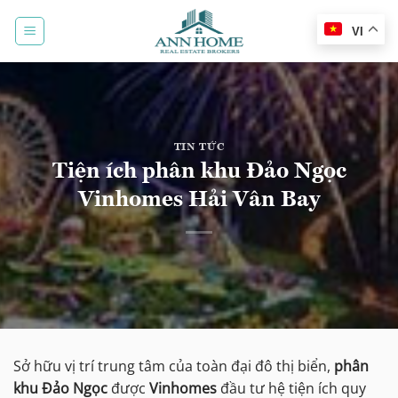
Bỏ
qua
VI
nội
dung
TIN TỨC
Tiện ích phân khu Đảo Ngọc
Vinhomes Hải Vân Bay
Sở hữu vị trí trung tâm của toàn đại đô thị biển,
phân
khu Đảo Ngọc
được
Vinhomes
đầu tư hệ tiện ích quy