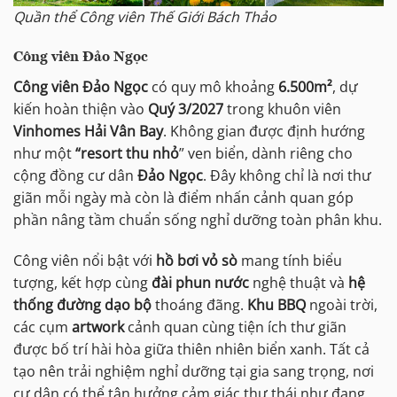
Quần thể Công viên Thế Giới Bách Thảo
Công viên Đảo Ngọc
Công viên Đảo Ngọc
có quy mô khoảng
6.500m²
, dự
kiến hoàn thiện vào
Quý 3/2027
trong khuôn viên
Vinhomes Hải Vân Bay
. Không gian được định hướng
như một
“resort thu nhỏ
” ven biển, dành riêng cho
cộng đồng cư dân
Đảo Ngọc
. Đây không chỉ là nơi thư
giãn mỗi ngày mà còn là điểm nhấn cảnh quan góp
phần nâng tầm chuẩn sống nghỉ dưỡng toàn phân khu.
Công viên nổi bật với
hồ bơi vỏ sò
mang tính biểu
tượng, kết hợp cùng
đài phun nước
nghệ thuật và
hệ
thống đường dạo bộ
thoáng đãng.
Khu BBQ
ngoài trời,
các cụm
artwork
cảnh quan cùng tiện ích thư giãn
được bố trí hài hòa giữa thiên nhiên biển xanh. Tất cả
tạo nên trải nghiệm nghỉ dưỡng tại gia sang trọng, nơi
cư dân có thể tận hưởng cảm giác thư thái như đang