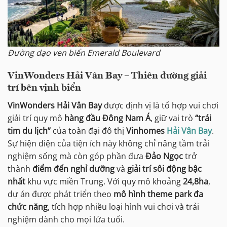
Đường dạo ven biển Emerald Boulevard
VinWonders Hải Vân Bay – Thiên đường giải
trí bên vịnh biển
VinWonders Hải Vân Bay
được định vị là tổ hợp vui chơi
giải trí quy mô
hàng đầu Đông Nam Á
, giữ vai trò
“trái
tim du lịch”
của toàn đại đô thị
Vinhomes
Hải Vân Bay
.
Sự hiện diện của tiện ích này không chỉ nâng tầm trải
nghiệm sống mà còn góp phần đưa
Đảo Ngọc
trở
thành
điểm đến nghỉ dưỡng
và
giải trí sôi động bậc
nhất
khu vực miền Trung. Với quy mô khoảng
24,8ha
,
dự án được phát triển theo
mô hình theme park đa
chức năng
, tích hợp nhiều loại hình vui chơi và trải
nghiệm dành cho mọi lứa tuổi.