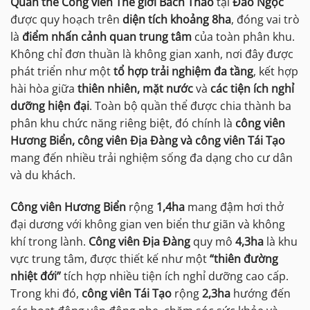
Quần thể Công viên Thế giới Bách Thảo
tại
Đảo Ngọc
được quy hoạch trên
diện tích khoảng 8ha
, đóng vai trò
là
điểm nhấn cảnh quan trung tâm
của toàn phân khu.
Không chỉ đơn thuần là không gian xanh, nơi đây được
phát triển như một
tổ hợp trải nghiệm đa tầng
, kết hợp
hài hòa giữa
thiên nhiên, mặt nước
và
các tiện ích nghỉ
dưỡng hiện đại
. Toàn bộ quần thể được chia thành ba
phân khu chức năng riêng biệt, đó chính là
công viên
Hương Biển, công viên Địa Đàng và công viên Tái Tạo
mang đến nhiều trải nghiệm sống đa dạng cho cư dân
và du khách.
Công viên Hương Biển
rộng
1,4ha
mang đậm hơi thở
đại dương với không gian ven biển thư giãn và không
khí trong lành.
Công viên Địa Đàng
quy mô
4,3ha
là khu
vực trung tâm, được thiết kế như một
“thiên đường
nhiệt đới”
tích hợp nhiều tiện ích nghỉ dưỡng cao cấp.
Trong khi đó,
công viên Tái Tạo
rộng
2,3ha
hướng đến