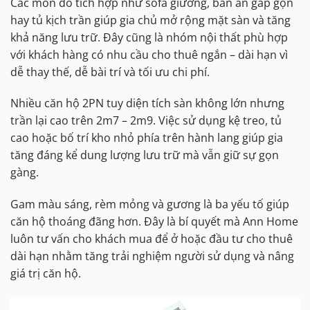
Các món đồ tích hợp như sofa giường, bàn ăn gấp gọn
hay tủ kịch trần giúp gia chủ mở rộng mặt sàn và tăng
khả năng lưu trữ. Đây cũng là nhóm nội thất phù hợp
với khách hàng có nhu cầu cho thuê ngắn – dài hạn vì
dễ thay thế, dễ bài trí và tối ưu chi phí.
Nhiều căn hộ 2PN tuy diện tích sàn không lớn nhưng
trần lại cao trên 2m7 – 2m9. Việc sử dụng kệ treo, tủ
cao hoặc bố trí kho nhỏ phía trên hành lang giúp gia
tăng đáng kể dung lượng lưu trữ mà vẫn giữ sự gọn
gàng.
Gam màu sáng, rèm mỏng và gương là ba yếu tố giúp
căn hộ thoáng đãng hơn. Đây là bí quyết mà Ann Home
luôn tư vấn cho khách mua để ở hoặc đầu tư cho thuê
dài hạn nhằm tăng trải nghiệm người sử dụng và nâng
giá trị căn hộ.