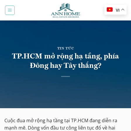
Bỏ
qua
VI
nội
dung
TIN TỨC
TP.HCM mở rộng hạ tầng, phía
Đông hay Tây thắng?
Cuộc đua mở rộng hạ tầng tại TP.HCM đang diễn ra
mạnh mẽ. Dòng vốn đầu tư công liên tục đổ về hai