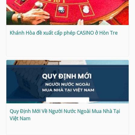
Khánh Hòa đề xuất cấp phép CASINO ở Hòn Tre
Quy Định Mới Về Người Nước Ngoài Mua Nhà Tại
Việt Nam