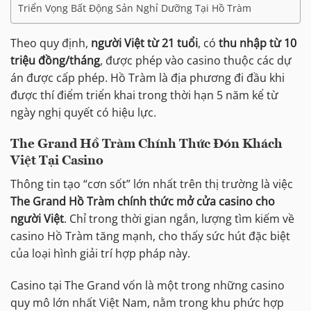
Triển Vọng Bất Động Sản Nghỉ Dưỡng Tại Hồ Tràm
Theo quy định,
người Việt từ 21 tuổi
, có
thu nhập từ 10
triệu đồng/tháng
, được phép vào casino thuộc các dự
án được cấp phép. Hồ Tràm là địa phương đi đầu khi
được thí điểm triển khai trong thời hạn 5 năm kể từ
ngày nghị quyết có hiệu lực.
The Grand Hồ Tràm Chính Thức Đón Khách
Việt Tại Casino
Thông tin tạo “cơn sốt” lớn nhất trên thị trường là việc
The Grand Hồ Tràm chính thức mở cửa casino cho
người Việt
. Chỉ trong thời gian ngắn, lượng tìm kiếm về
casino Hồ Tràm tăng mạnh, cho thấy sức hút đặc biệt
của loại hình giải trí hợp pháp này.
Casino tại The Grand vốn là một trong những casino
quy mô lớn nhất Việt Nam, nằm trong khu phức hợp