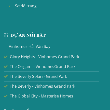
Sơ đồ trang
DỰ ÁN NỔI BẬT
Vinhomes Hải Vân Bay
Glory Heights - Vinhomes Grand Park
The Origami - VinhomesGrand Park
The Beverly Solari - Grand Park
The Beverly - Vinhomes Grand Park
The Global City - Masterise Homes