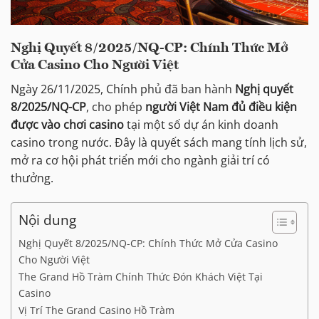
Nghị Quyết 8/2025/NQ-CP: Chính Thức Mở
Cửa Casino Cho Người Việt
Ngày 26/11/2025, Chính phủ đã ban hành
Nghị quyết
8/2025/NQ-CP
, cho phép
người Việt Nam đủ điều kiện
được vào chơi casino
tại một số dự án kinh doanh
casino trong nước. Đây là quyết sách mang tính lịch sử,
mở ra cơ hội phát triển mới cho ngành giải trí có
thưởng.
Nội dung
Nghị Quyết 8/2025/NQ-CP: Chính Thức Mở Cửa Casino
Cho Người Việt
The Grand Hồ Tràm Chính Thức Đón Khách Việt Tại
Casino
Vị Trí The Grand Casino Hồ Tràm