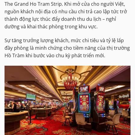
The Grand Ho Tram Strip. Khi mở cửa cho người Việt,
nguồn khách nội địa có nhu cầu chi trả cao lập tức trở
thành động lực thúc đẩy doanh thu du lịch – nghỉ
dưỡng và khai thác phòng trong khu vực.
Sự tăng trưởng lượng khách, mức chi tiêu và tỷ lệ lấp
đầy phòng là minh chứng cho tiềm năng của thị trường
Hồ Tràm khi bước vào chu kỳ phát triển mới.