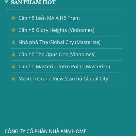
SẢN PHẨM HOT
Căn hộ biển MAIA Hồ Tràm
Căn hộ Glory Heights (Vinhomes)
Nhà phố The Global City (Masterise)
Căn hộ The Opus One (Vinhomes)
Căn hộ Masteri Centre Point (Masterise)
Masteri Grand View (Căn hộ Global City)
CÔNG TY CỔ PHẦN NHÀ ANN HOME