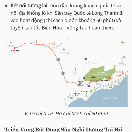
Kết nối tương lai:
Đón đầu lượng khách quốc tế và
nội địa khổng lồ khi Sân bay Quốc tế Long Thành đi
vào hoạt động (chỉ cách dự án khoảng 60 phút) và
tuyến cao tốc Biên Hòa – Vũng Tàu hoàn thiện.
Vị trí cách TP. Hồ Chí Minh chỉ 90 phút
Triển Vọng Bất Động Sản Nghỉ Dưỡng Tại Hồ