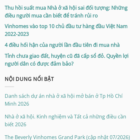
Thu hồi suất mua Nhà ở xã hội sai đối tượng: Những
điều người mua cần biết để tránh rủi ro
Vinhomes vào top 10 chủ đầu tư hàng đầu Việt Nam
2022-2023
4 điều hối hận của người lần đầu tiên đi mua nhà
Tỉnh chưa giao đất, huyện cũ đã cấp sổ đỏ. Quyền lợi
người dân có được đảm bảo?
NỘI DUNG NỔI BẬT
Danh sách dự án nhà ở xã hội mở bán ở Tp Hồ Chí
Minh 2026
Nhà ở xã hội. Kinh nghiệm và Tất cả những điều cần
biết 2026
The Beverly Vinhomes Grand Park (cập nhật 07/2026)