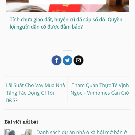
Tỉnh chưa giao đất, huyện cũ đã cấp sổ đỏ. Quyền
lợi người dân có được đảm bảo?
Lãi Suất Cho Vay Mua Nhà
Tham Quan Thực Tế Vịnh
Tăng Tác Động Gì Tới
Ngọc – Vinhomes Cần Giờ
BĐS?
Bài viết nổi bật
Danh sách dự án nhà ở xã hội mở bán ở