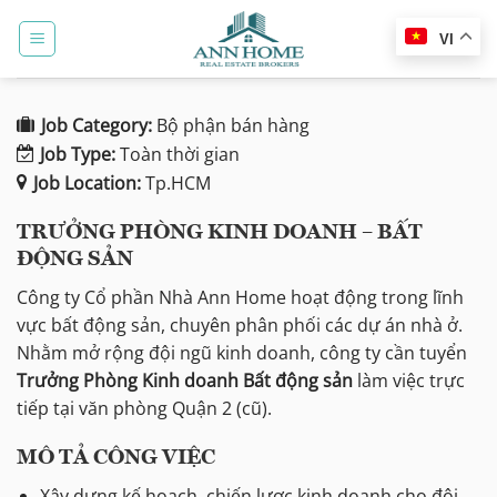
Bỏ
qua
VI
nội
dung
Job Category:
Bộ phận bán hàng
Job Type:
Toàn thời gian
Job Location:
Tp.HCM
TRƯỞNG PHÒNG KINH DOANH – BẤT
ĐỘNG SẢN
Công ty Cổ phần Nhà Ann Home hoạt động trong lĩnh
vực bất động sản, chuyên phân phối các dự án nhà ở.
Nhằm mở rộng đội ngũ kinh doanh, công ty cần tuyển
Trưởng Phòng Kinh doanh Bất động sản
làm việc trực
tiếp tại văn phòng Quận 2 (cũ).
MÔ TẢ CÔNG VIỆC
Xây dựng kế hoạch, chiến lược kinh doanh cho đội