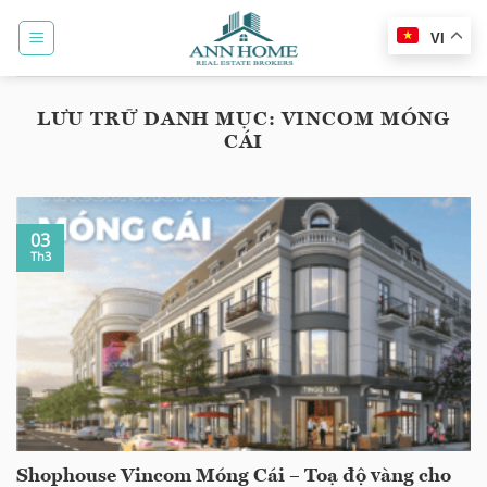
Bỏ
qua
VI
nội
dung
LƯU TRỮ DANH MỤC:
VINCOM MÓNG
CÁI
03
Th3
Shophouse Vincom Móng Cái – Toạ độ vàng cho