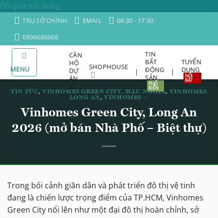
Bỏ qua nội dung
TRỤ SỞ CHÍNH
EMAIL
08:30 - 17:30
0896686668
TIN
CĂN
BẤT
TUYỂN
HỘ
SHOPHOUSE
MENU
ĐỘNG
DỤNG
DỰ
|
|
SẢN
ÁN
TIN TỨC
,
VINHOMES GREEN CITY, HẬU NGHĨA
,
VINHOMES
LONG AN
,
VINHOMES ✅
Vinhomes Green City, Long An
2026 (mở bán Nhà Phố – Biệt thự)
Trong bối cảnh giãn dân và phát triển đô thị vệ tinh
đang là chiến lược trọng điểm của TP.HCM, Vinhomes
Green City nổi lên như một đại đô thị hoàn chỉnh, sở