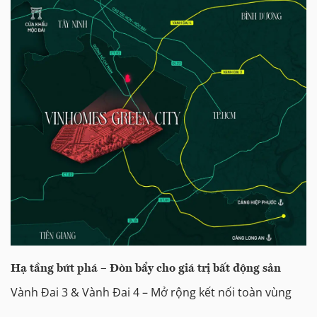
Hạ tầng bứt phá – Đòn bẩy cho giá trị bất động sản
Vành Đai 3 & Vành Đai 4 – Mở rộng kết nối toàn vùng