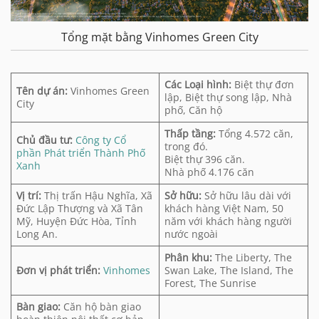
Tổng mặt bằng Vinhomes Green City
Các Loại hình:
Biệt thự đơn
Tên dự án:
Vinhomes Green
lập, Biệt thự song lập, Nhà
City
phố, Căn hộ
Thấp tầng:
Tổng 4.572 căn,
Chủ đầu tư:
Công ty Cổ
trong đó.
phần Phát triển Thành Phố
Biệt thự 396 căn.
Xanh
Nhà phố 4.176 căn
Vị trí:
Thị trấn Hậu Nghĩa, Xã
Sở hữu:
Sở hữu lâu dài với
Đức Lập Thượng và Xã Tân
khách hàng Việt Nam, 50
Mỹ, Huyện Đức Hòa, Tỉnh
năm với khách hàng người
Long An.
nước ngoài
Phân khu:
The Liberty, The
Đơn vị phát triển:
Vinhomes
Swan Lake, The Island, The
Forest, The Sunrise
Bàn giao:
Căn hộ bàn giao