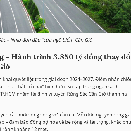
ác – Nhịp đón đầu “cửa ngõ biển” Cần Giờ
g – Hành trình 3.850 tỷ đồng thay đổ
Giờ
 khai quyết liệt trong giai đoạn 2024–2027. Điểm nhấn chiế
các “nút thắt cổ chai” hiện hữu. Sự tập trung ngân sách
P.HCM nhằm tái định vị tuyến Rừng Sác Cần Giờ thành hạ
uyên cầu mới song song với cầu cũ. Mỗi đơn nguyên rộng g
đạp – đảm bảo đồng bộ hóa về bề rộng và tải trọng, khắc ph
hỉ rộng khoảng 12 mét.