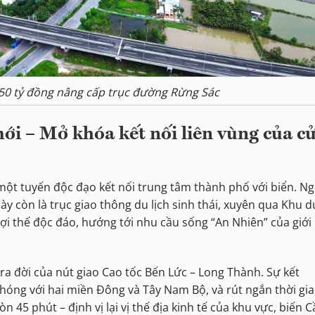
50 tỷ đồng nâng cấp trục đường Rừng Sác
mới – Mở khóa kết nối liên vùng của c
một tuyến độc đạo kết nối trung tâm thành phố với biển. Ng
 còn là trục giao thông du lịch sinh thái, xuyên qua Khu d
lợi thế độc đáo, hướng tới nhu cầu sống “An Nhiên” của giới
ra đời của nút giao Cao tốc Bến Lức – Long Thành. Sự kết
chóng với hai miền Đông và Tây Nam Bộ, và rút ngắn thời gi
 45 phút – định vị lại vị thế địa kinh tế của khu vực, biến 