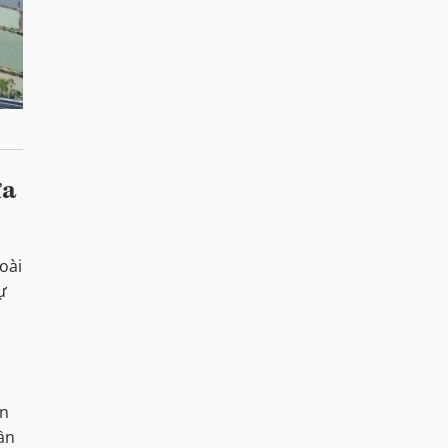
ửa
oài
ự
an
Cần