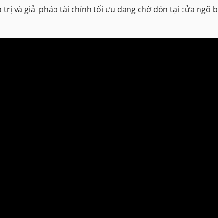
iá trị và giải pháp tài chính tối ưu đang chờ đón tại cửa ngõ 