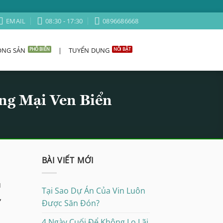
EMAIL
08:30 - 17:30
0896686668
ỘNG SẢN
|
TUYỂN DỤNG
ng Mại Ven Biển
BÀI VIẾT MỚI
u
Tại Sao Dự Án Của Vin Luôn
,
Được Săn Đón?
4 Ngày Cuối Để Không Lo Lãi