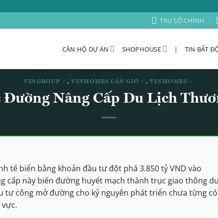
TRỤ SỞ CHÍNH
CĂN HỘ DỰ ÁN
SHOPHOUSE
|
TIN BẤT Đ
VINGROUP ✅
,
VINHOMES CẦN GIỜ ✅
,
VINHOMES ✅
c Đường Nâng Cấp Du Lịch Thươ
nh tế biển bằng khoản đầu tư đột phá 3.850 tỷ VND vào
ng cấp này biến đường huyết mạch thành trục giao thông d
u tư công mở đường cho kỷ nguyên phát triển chưa từng có
 vực.