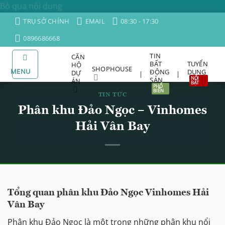
Bỏ qua nội dung
TRỤ SỞ CHÍNH
EMAIL
08:30 - 17:30
0896686668
TIN
CĂN
BẤT
TUYỂN
HỘ
SHOPHOUSE
MENU
ĐỘNG
DỤNG
DỰ
|
|
SẢN
ÁN
TIN TỨC
Phân khu Đảo Ngọc – Vinhomes
Hải Vân Bay
Tổng quan phân khu Đảo Ngọc Vinhomes Hải
Vân Bay
Phân khu Đảo Ngọc là một trong những phân khu nổi