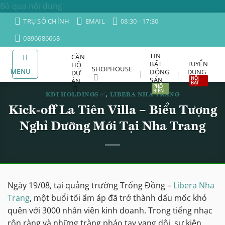
Bỏ qua nội dung
TRỤ SỞ CHÍNH
EMAIL
08:30 - 17:30
0896686668
TIN
CĂN
BẤT
TUYỂN
HỘ
SHOPHOUSE
MENU
ĐỘNG
DỤNG
DỰ
|
|
SẢN
ÁN
KDI HOLDINGS ✅
,
LIBERA NHA TRANG
Kick-off La Tiên Villa – Biểu Tượng
Nghỉ Dưỡng Mới Tại Nha Trang
Ngày 19/08, tại quảng trường Trống Đồng –
Libera Nha
Trang
, một buổi tối ấm áp đã trở thành dấu mốc khó
quên với 3000 nhân viên kinh doanh. Trong tiếng nhạc
rộn ràng và những tràng pháo tay vang dội, sự kiện