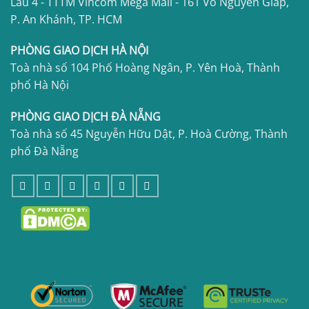
Lầu 4 - TTTM Vincom Mega Mall - 161 Võ Nguyên Giáp,
P. An Khánh, TP. HCM
PHÒNG GIAO DỊCH HÀ NỘI
Toà nhà số 104 Phố Hoàng Ngân, P. Yên Hoà, Thành
phố Hà Nội
PHÒNG GIAO DỊCH ĐÀ NẴNG
Toà nhà số 45 Nguyễn Hữu Dật, P. Hoà Cường, Thành
phố Đà Nẵng