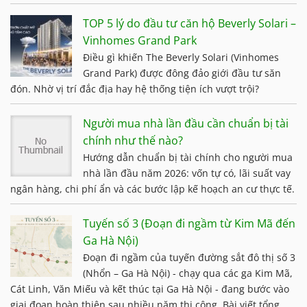
TOP 5 lý do đầu tư căn hộ Beverly Solari –
Vinhomes Grand Park
Điều gì khiến The Beverly Solari (Vinhomes
Grand Park) được đông đảo giới đầu tư săn
đón. Nhờ vị trí đắc địa hay hệ thống tiện ích vượt trội?
Người mua nhà lần đầu cần chuẩn bị tài
chính như thế nào?
Hướng dẫn chuẩn bị tài chính cho người mua
nhà lần đầu năm 2026: vốn tự có, lãi suất vay
ngân hàng, chi phí ẩn và các bước lập kế hoạch an cư thực tế.
Tuyến số 3 (Đoạn đi ngầm từ Kim Mã đến
Ga Hà Nội)
Đoạn đi ngầm của tuyến đường sắt đô thị số 3
(Nhổn – Ga Hà Nội) - chạy qua các ga Kim Mã,
Cát Linh, Văn Miếu và kết thúc tại Ga Hà Nội - đang bước vào
giai đoạn hoàn thiện sau nhiều năm thi công. Bài viết tổng