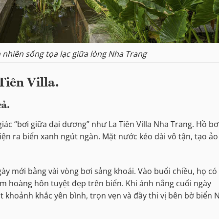
ên nhiên sống tọa lạc giữa lòng Nha Trang
Tiên Villa.
cả.
ác “bơi giữa đại dương” như La Tiên Villa Nha Trang. Hồ bơ
diện ra biển xanh ngút ngàn. Mặt nước kéo dài vô tận, tạo ảo
gày mới bằng vài vòng bơi sảng khoái. Vào buổi chiều, họ có
m hoàng hôn tuyệt đẹp trên biển. Khi ánh nắng cuối ngày
 khoảnh khắc yên bình, trọn vẹn và đầy thi vị bên bờ biển 