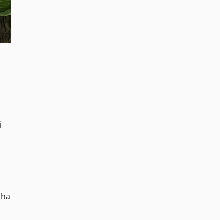
i
Nha