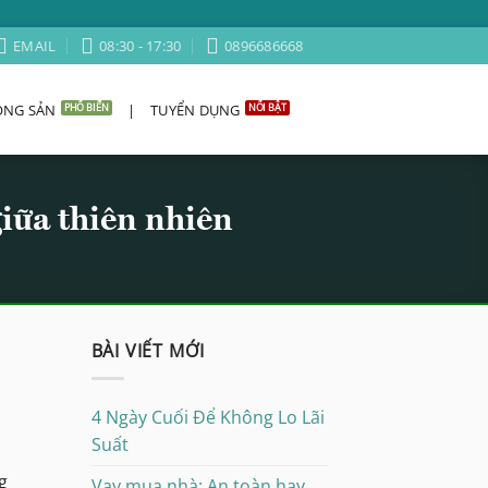
EMAIL
08:30 - 17:30
0896686668
ỘNG SẢN
|
TUYỂN DỤNG
giữa thiên nhiên
BÀI VIẾT MỚI
4 Ngày Cuối Để Không Lo Lãi
Suất
g
Vay mua nhà: An toàn hay