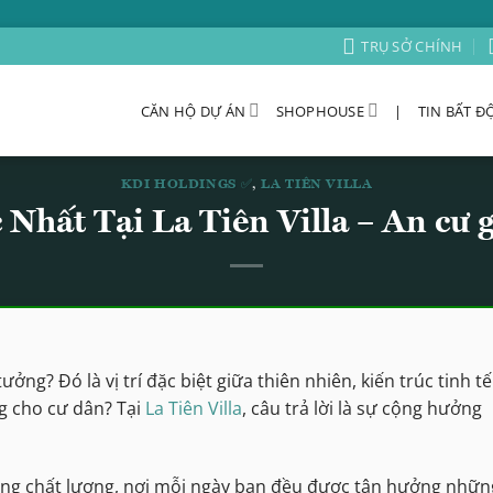
TRỤ SỞ CHÍNH
CĂN HỘ DỰ ÁN
SHOPHOUSE
|
TIN BẤT Đ
KDI HOLDINGS ✅
,
LA TIÊN VILLA
 Nhất Tại La Tiên Villa – An cư 
ởng? Đó là vị trí đặc biệt giữa thiên nhiên, kiến trúc tinh tế
g cho cư dân? Tại
La Tiên Villa
, câu trả lời là sự cộng hưởng
sống chất lượng, nơi mỗi ngày bạn đều được tận hưởng nhữn