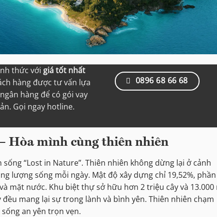
ính thức với
giá tốt nhất
0896 68 66 68
hách hàng được tư vấn lựa
ngân hàng để có gói vay
iản. Gọi ngay hotline.
” – Hòa mình cùng thiên nhiên
n sống “Lost in Nature”. Thiên nhiên không dừng lại ở cảnh
ăng lượng sống mỗi ngày. Mật độ xây dựng chỉ 19,52%, phần
 và mặt nước. Khu biệt thự sở hữu hơn 2 triệu cây và 13.000
 đều mang lại sự trong lành và bình yên. Thiên nhiên chạm
 sống an yên trọn vẹn.