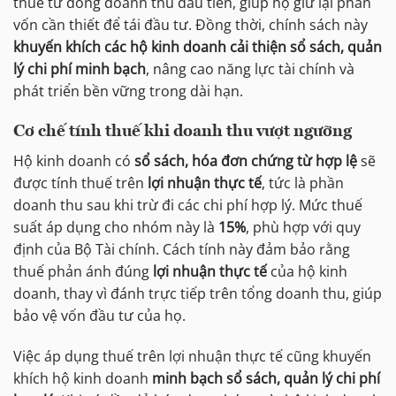
thuế từ đồng doanh thu đầu tiên, giúp họ giữ lại phần
vốn cần thiết để tái đầu tư. Đồng thời, chính sách này
khuyến khích các hộ kinh doanh cải thiện sổ sách, quản
lý chi phí minh bạch
, nâng cao năng lực tài chính và
phát triển bền vững trong dài hạn.
Cơ chế tính thuế khi doanh thu vượt ngưỡng
Hộ kinh doanh có
sổ sách, hóa đơn chứng từ hợp lệ
sẽ
được tính thuế trên
lợi nhuận thực tế
, tức là phần
doanh thu sau khi trừ đi các chi phí hợp lý. Mức thuế
suất áp dụng cho nhóm này là
15%
, phù hợp với quy
định của Bộ Tài chính. Cách tính này đảm bảo rằng
thuế phản ánh đúng
lợi nhuận thực tế
của hộ kinh
doanh, thay vì đánh trực tiếp trên tổng doanh thu, giúp
bảo vệ vốn đầu tư của họ.
Việc áp dụng thuế trên lợi nhuận thực tế cũng khuyến
khích hộ kinh doanh
minh bạch sổ sách, quản lý chi phí