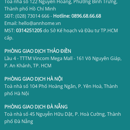
Toà nhà số 122 Nguyễn Hoàng, Phường Bình Trưng,
Thành phố Hồ Chí Minh
SĐT:
(028) 73014 666
-
Hotline:
0896.68.66.68
Email: hello@annhome.vn
MST:
0314251205
do Sở Kế hoạch và Đầu tư TP.HCM
cấp.
PHÒNG GIAO DỊCH THẢO ĐIỀN
Lầu 4 - TTTM Vincom Mega Mall - 161 Võ Nguyên Giáp,
P. An Khánh, TP. HCM
PHÒNG GIAO DỊCH HÀ NỘI
Toà nhà số 104 Phố Hoàng Ngân, P. Yên Hoà, Thành
phố Hà Nội
PHÒNG GIAO DỊCH ĐÀ NẴNG
Toà nhà số 45 Nguyễn Hữu Dật, P. Hoà Cường, Thành
phố Đà Nẵng