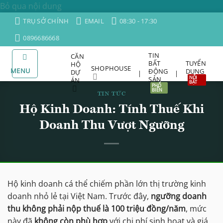
Bỏ qua nội dung
TRỤ SỞ CHÍNH
EMAIL
08:30 - 17:30
0896686668
TIN
CĂN
BẤT
TUYỂN
HỘ
SHOPHOUSE
MENU
ĐỘNG
DỤNG
DỰ
|
|
SẢN
ÁN
TIN TỨC
Hộ Kinh Doanh: Tính Thuế Khi
Doanh Thu Vượt Ngưỡng
Hộ kinh doanh cá thể chiếm phần lớn thị trường kinh
doanh nhỏ lẻ tại Việt Nam. Trước đây,
ngưỡng doanh
thu không phải nộp thuế là 100 triệu đồng/năm
, mức
này đã
không còn phù hợp
với chi phí sinh hoạt và giá