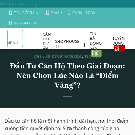
Bỏ qua nội dung
TRỤ SỞ CHÍNH
EMAIL
08:30 - 17:30
0896686668
TIN
CĂN
BẤT
TUYỂN
HỘ
SHOPHOUSE
MENU
ĐỘNG
DỤNG
DỰ
|
|
SẢN
ÁN
CHIA SẺ KINH NGHIỆM
,
TIN TỨC
Đầu Tư Căn Hộ Theo Giai Đoạn:
Nên Chọn Lúc Nào Là “Điểm
Vàng”?
Đầu tư căn hộ là một hành trình dài hạn, nơi thời điểm
xuống tiền quyết định tới 50% thành công của giao