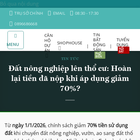
Bỏ qua nội dung
TRỤ SỞ CHÍNH
EMAIL
08:30 - 17:30
0896686668
TIN
CĂN
BẤT
TUYỂN
HỘ
SHOPHOUSE
MENU
ĐỘNG
DỤNG
DỰ
|
|
SẢN
ÁN
TIN TỨC
Đất nông nghiệp lên thổ cư: Hoàn
lại tiền đã nộp khi áp dụng giảm
70%?
Từ
ngày 1/1/2026
, chính sách giảm
70% tiền sử dụng
đất
khi chuyển đất nông nghiệp, vườn, ao sang đất thổ