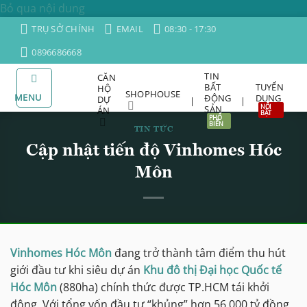
Bỏ qua nội dung
TRỤ SỞ CHÍNH
EMAIL
08:30 - 17:30
0896686668
TIN
CĂN
BẤT
TUYỂN
HỘ
SHOPHOUSE
MENU
ĐỘNG
DỤNG
DỰ
|
|
SẢN
ÁN
TIN TỨC
Cập nhật tiến độ Vinhomes Hóc
Môn
Vinhomes Hóc Môn
đang trở thành tâm điểm thu hút
giới đầu tư khi siêu dự án
Khu đô thị Đại học Quốc tế
Hóc Môn
(880ha) chính thức được TP.HCM tái khởi
động. Với tổng vốn đầu tư “khủng” hơn 56.000 tỷ đồng,