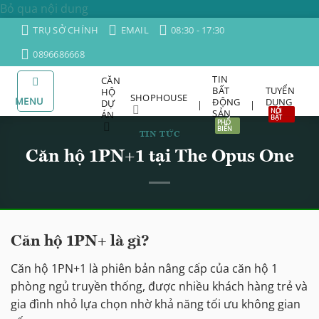
Bỏ qua nội dung
TRỤ SỞ CHÍNH
EMAIL
08:30 - 17:30
0896686668
TIN
CĂN
BẤT
TUYỂN
HỘ
SHOPHOUSE
MENU
ĐỘNG
DỤNG
DỰ
|
|
SẢN
ÁN
TIN TỨC
Căn hộ 1PN+1 tại The Opus One
Căn hộ 1PN+ là gì?
Căn hộ 1PN+1 là phiên bản nâng cấp của căn hộ 1
phòng ngủ truyền thống, được nhiều khách hàng trẻ và
gia đình nhỏ lựa chọn nhờ khả năng tối ưu không gian